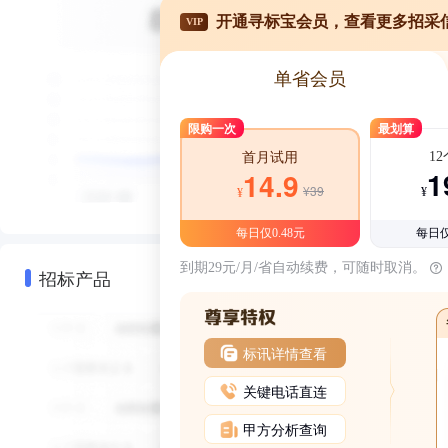
开通寻标宝会员，查看更多招采
VIP
单省会员
限购一次
最划算
1
首月试用
1
14.9
¥39
¥
¥
每日仅0.48元
每日仅
到期29元/月/省自动续费，可随时取消。
招标产品
标讯详情查看
关键电话直连
甲方分析查询