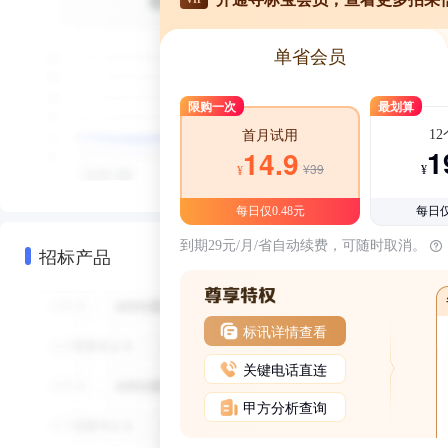
单省会员
限购一次
最划算
1
首月试用
1
14.9
¥39
¥
¥
每日仅0.48元
每日仅
到期29元/月/省自动续费，可随时取消。
招标产品
标讯详情查看
关键电话直连
甲方分析查询