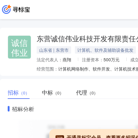
东营诚信伟业科技开发有限责任
诚信
伟业
山东省 | 东营市
计算机、软件及辅助设备批发
法定代表人：
燕翔
注册资本：
500万元
成
经营范围：
招标
中标
代理
（0）
（0）
（0）
招标分析
开通寻标宝会员，查看更多招采
VIP