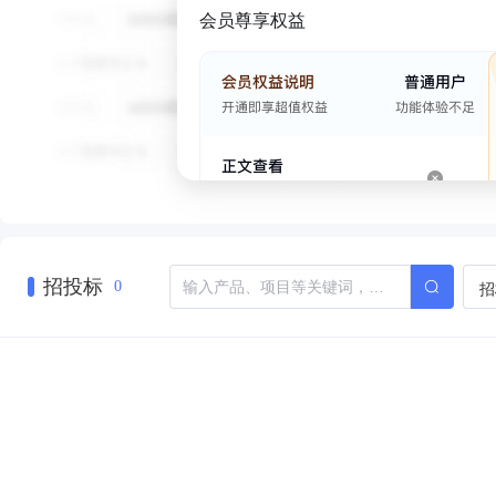
会员尊享权益
招投标
招
0