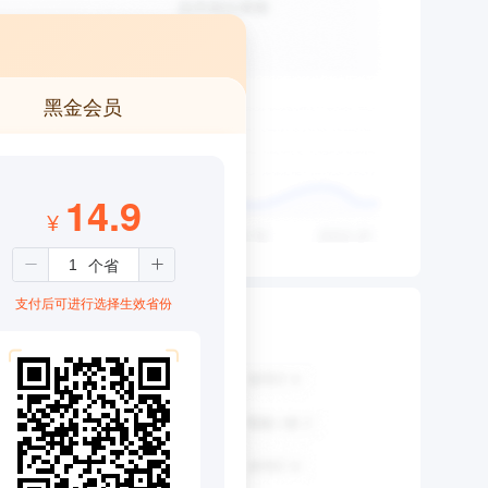
黑金会员
14.9
¥
支付后可进行选择生效省份