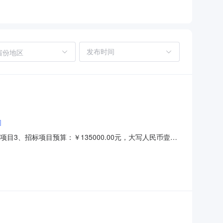
省份地区
司
目3、招标项目预算：￥135000.00元，大写人民币壹拾
时00分；3、采购文件远程获取方式：将单位介绍信（注明单位
扫描后发至代理机构邮箱（2993009751@qq.c