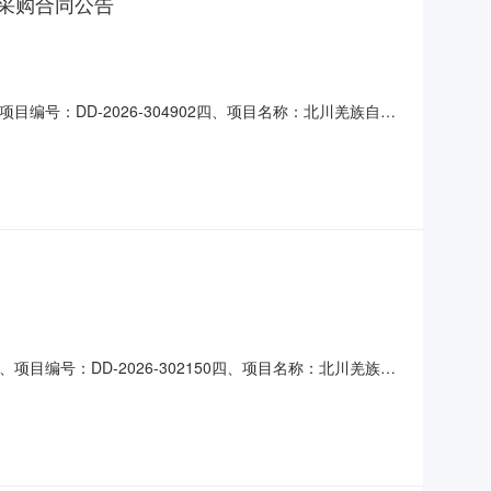
采购合同公告
目编号：DD-2026-304902四、项目名称：北川羌族自治
族自治县永昌镇会州路11号北川疾控中心联系方式：
同主要信息主要标的：序号名称数量(单位)单价(元)
项目编号：DD-2026-302150四、项目名称：北川羌族自
川羌族自治县永昌镇会州路11号北川疾控中心联系方式：
六、合同主要信息主要标的名称：多功能一体机规格型号（或