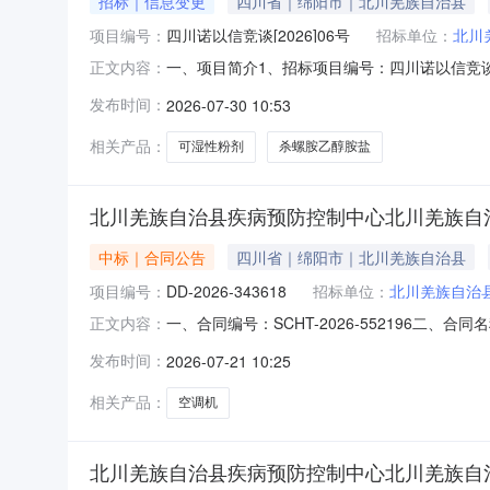
招标｜信息变更
四川省｜绵阳市｜北川羌族自治县
项目编号：
四川诺以信竞谈[2026]06号
招标单位：
北川
一、项目简介1、招标项目编号：四川诺以信竞谈[
正文内容：
叁万伍仟元整。二、更正内容将本项目报名时间延
发布时间：
2026-07-30 10:53
防控制中心地址：四川省绵阳市北川羌族自治县永
相关产品：
可湿性粉剂
杀螺胺乙醇胺盐
北川羌族自治县疾病预防控制中心北川羌族自
中标｜合同公告
四川省｜绵阳市｜北川羌族自治县
项目编号：
DD-2026-343618
招标单位：
北川羌族自治
一、合同编号：SCHT-2026-552196二
正文内容：
治县疾病预防控制中心采购订单五、合同主体采
发布时间：
2026-07-21 10:25
13458084546供应商(乙方)：北川刘宏家
相关产品：
空调机
北川羌族自治县疾病预防控制中心北川羌族自