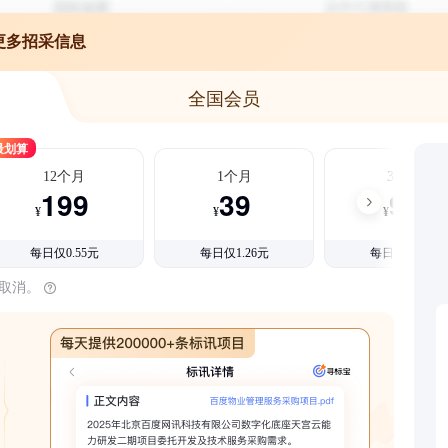
更多招采信息
全国会员
最划算
12个月
1个月
3个月
199
39
99
¥
¥
¥
每日仅0.55元
每日仅1.26元
每日仅1.08元
时取消。