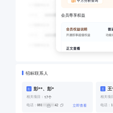
甲方分析查询
会员尊享权益
招标联系人
彭**、彭*
王
彭
王
个
17
相关项目：
相关项
立即查看
电话：
081
42
电话：
1
*******