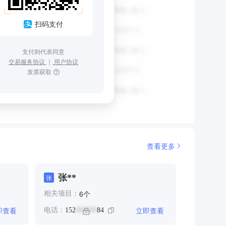
扫码支付
支付则代表同意
交易服务协议
｜
用户协议
发票获取
查看更多
张**
张
个
6
相关项目：
即查看
立即查看
电话：
152
84
******