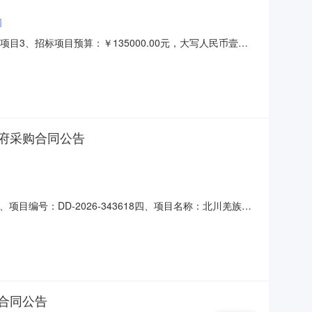
司
目3、招标项目预算：￥135000.00元，大写人民币壹拾
，其他内容不变。三、联系方式：采购人：北川羌族自治县疾病预
构：四川诺以信工程管理有限公司地址：绵阳市科创园区兴隆路
府采购合同公告
项目编号：DD-2026-343618四、项目名称：北川羌族自
羌族自治县永昌镇会州路11号北川疾控中心联系方式：
62六、合同主要信息主要标的：序号名称数量(单位)单价
合同公告