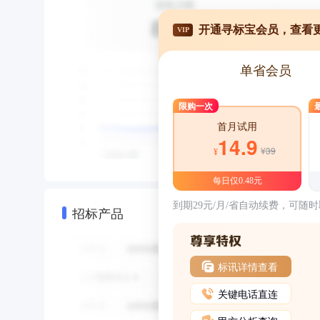
开通寻标宝会员，查看
VIP
单省会员
限购一次
首月试用
14.9
¥39
¥
每日仅0.48元
到期29元/月/省自动续费，可随
招标产品
标讯详情查看
关键电话直连