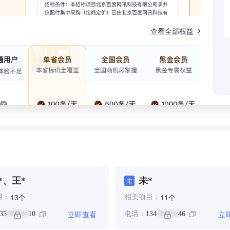
查看全部权益
*、王*
未*
未
个
个
13
11
目：
相关项目：
立即查看
立
35
10
电话：
134
46
******
******