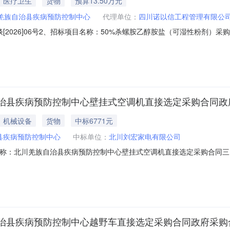
医疗卫生
货物
预算13.50万元
羌族自治县疾病预防控制中心
代理单位：
四川诺以信工程管理有限公
2026]06号2、招标项目名称：50%杀螺胺乙醇胺盐（可湿性粉剂）采购项
长至2026年8月3日17时00分，开标时间延长至8月5日10时00分
昌镇会州路11号联系人及电话：何鹏，0816-4824120招标代理机
治县疾病预防控制中心壁挂式空调机直接选定采购合同政
机械设备
货物
中标6771元
县疾病预防控制中心
中标单位：
北川刘宏家电有限公司
、合同名称：北川羌族自治县疾病预防控制中心壁挂式空调机直接选定采购合同三、
购人(甲方)：北川羌族自治县疾病预防控制中心地址：四川省绵阳市北川
电有限公司地址：北川羌族自治县永昌镇龙尾街78号联系方式：139811177
治县疾病预防控制中心越野车直接选定采购合同政府采购