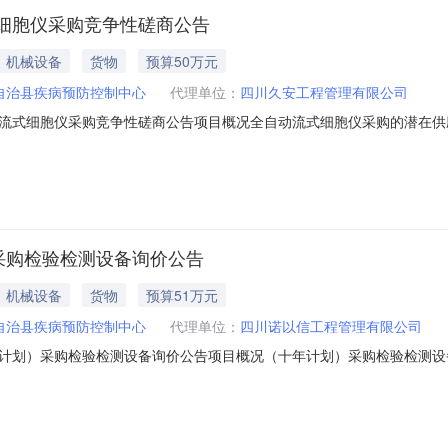
细胞仪采购竞争性磋商公告
机械设备
货物
预算50万元
自治县疾病预防控制中心
代理单位：
四川久安工程管理有限公司
流式细胞仪采购竞争性磋商公告项目概况全自动流式细胞仪采购的潜在供
并于2022年10月31日14时00分（北京时间）前提交响应文件。一、项目基
金额：500,000.00元采购需求：详见采购需求附件合同履行期限：
采购检验检测设备询价公告
机械设备
货物
预算51万元
自治县疾病预防控制中心
代理单位：
四川诺以信工程管理有限公司
计划）采购检验检测设备询价公告项目概况（十年计划）采购检验检测设
购文件，并于2022年10月25日10时00分（北京时间）前提交响应文件。一
：询价预算金额：510,000.00元采购需求：详见采购需求附件合同履