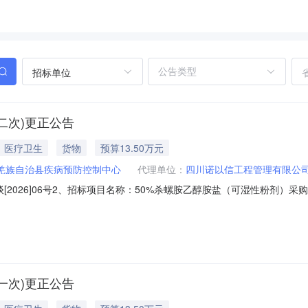
招标单位
二次)更正公告
医疗卫生
货物
预算13.50万元
羌族自治县疾病预防控制中心
代理单位：
四川诺以信工程管理有限公
2026]06号2、招标项目名称：50%杀螺胺乙醇胺盐（可湿性粉剂）采购项
延长至2026年8月7日17时00分；2、开标时间延长至8月12日10
办人姓名、联系地址、联系电话及邮箱）及经办人身份证复印件均加盖单位鲜章
一次)更正公告