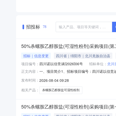
招投标
78
50%杀螺胺乙醇胺盐(可湿性粉剂)采购项目(第
招标｜信息变更
四川省｜绵阳市｜北川羌族自治县
项目编号：
四川诺以信竞谈[2026]06号
招标单位：
北川
一、项目简介1、招标项目编号：四川诺以信竞谈[
正文内容：
叁万伍仟元整。二、更正内容1、将本项目报名时间
发布时间：
2026-08-04 09:28
名称、拟获取采购文件的项目名称、项目编号、经
相关产品：
杀螺胺乙醇胺盐可湿性粉剂
50%杀螺胺乙醇胺盐(可湿性粉剂)采购项目(第