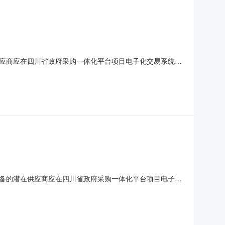
应商应在四川省政府采购一体化平台项目电子化交易系统
本情况项目编号：N5107262022000081项目名称：
采购包1：自合同签订之日起7日本项目是否接受联合体参与：采
备的潜在供应商应在四川省政府采购一体化平台项目电子化
、项目基本情况项目编号：N5107262022000116项
行期限：采购包1：自合同签订之日起20日本项目是否接受联