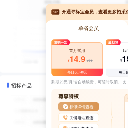
开通寻标宝会员，查看更多招采
VIP
单省会员
限购一次
最划算
1
首月试用
1
14.9
¥39
¥
¥
每日仅0.48元
每日仅
到期29元/月/省自动续费，可随时取消。
招标产品
标讯详情查看
关键电话直连