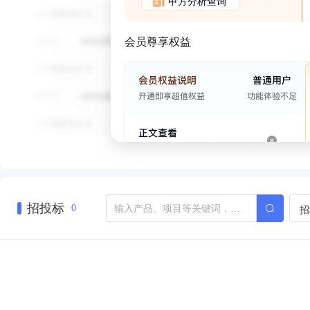
甲方分析查询
会员尊享权益
招投标
招
0