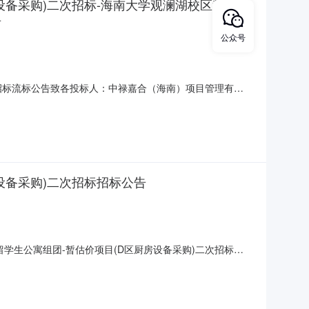
设备采购)二次招标-海南大学观澜湖校区教学及
告
公众号
次招标流标公告致各投标人：中禄嘉合（海南）项目管理有限
生公寓组团-暂估价项目(D区厨房设备采购)二次招标（项
原省政府政务服务中心大楼北侧）202开标室顺利完成开标工作，
设备采购)二次招标招标公告
+留学生公寓组团-暂估价项目(D区厨房设备采购)二次招标
项目业主)为海南建设安装工程有限公司，建设资金来自政府，项目
海口市龙华区龙桥镇羊山大道西侧2.2项目内容及