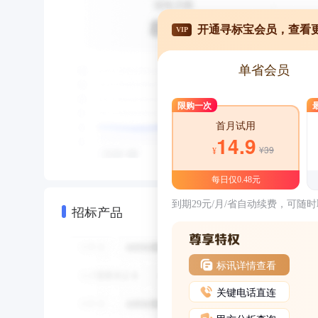
开通寻标宝会员，查看
VIP
单省会员
限购一次
首月试用
14.9
¥39
¥
每日仅0.48元
到期29元/月/省自动续费，可随
招标产品
标讯详情查看
关键电话直连