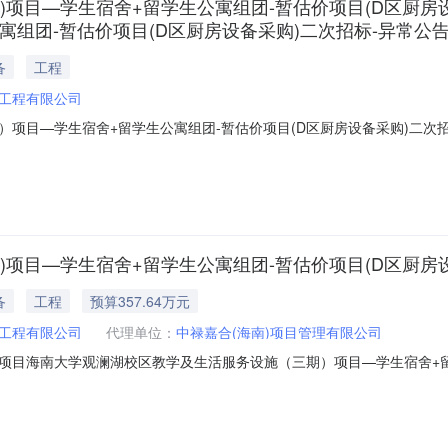
)项目—学生宿舍+留学生公寓组团-暂估价项目(D区厨房
寓组团-暂估价项目(D区厨房设备采购)二次招标-异常公
备
工程
工程有限公司
）项目—学生宿舍+留学生公寓组团-暂估价项目(D区厨房设备采购)二
的海南大学观澜湖校区教学及生活服务设施（三期）项目—学生宿舍+留学
26年07月14日08时30分在海南省海口市美兰区大英山西二街政务二期大楼（
)项目—学生宿舍+留学生公寓组团-暂估价项目(D区厨房
备
工程
预算357.64万元
工程有限公司
代理单位：
中禄嘉合(海南)项目管理有限公司
标条件本招标项目海南大学观澜湖校区教学及生活服务设施（三期）项目—学生宿舍
海南省发展和改革委员会以琼发改审批〔2024〕559号批准建设，招标人(
标条件，现对该项目进行公开招标。2.项目概况与招标范围2.1建设地点：