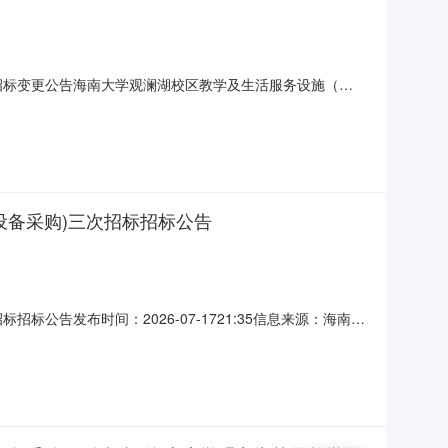
次招标变更公告海南大学观澜湖校区教学及生活服务设施（三
工程有限公司委托中禄嘉合（海南）项目管理有限公司招标的
于2026年07月17日在《全国公共资源交易平台（海南
设备采购)三次招标招标公告
公告发布时间：2026-07-1721:35信息来源：海南省
活服务设施（三期）项目—学生宿舍+留学生公寓组团-暂估价项
559号批准建设，招标人(项目业主)为海