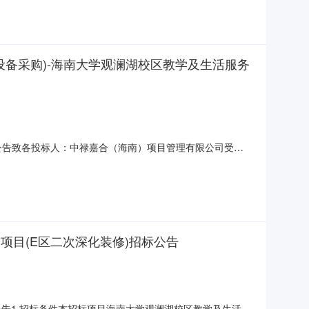
设备采购)-海南大学观澜湖校区教学及生活服务
标公告致各投标人：中禄嘉合（海南）项目管理有限公司受海
-暂估价项目(D区厨房设备采购)（项目编号：
府政务服务中心大楼北侧）204开标室顺利完成开标工作，在评标
项目(E区二次深化装修)招标公告
公告1.招标条件本招标项目海南大学观澜湖校区教学及生活服