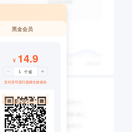
黑金会员
14.9
¥
支付后可进行选择生效省份