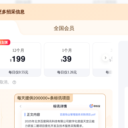
更多招采信息
全国会员
最划算
12个月
1个月
3个月
199
39
99
¥
¥
¥
每日仅0.55元
每日仅1.26元
每日仅1.08元
时取消。