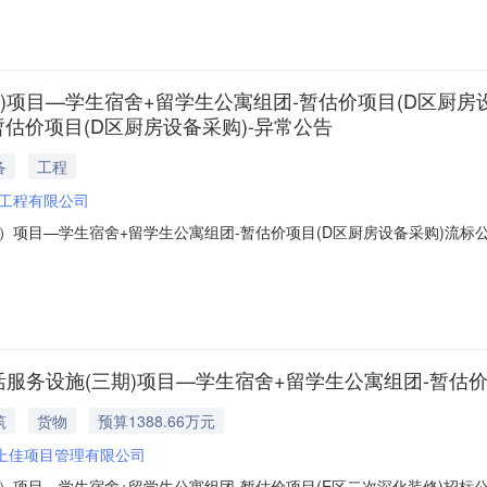
)项目—学生宿舍+留学生公寓组团-暂估价项目(D区厨房
暂估价项目(D区厨房设备采购)-异常公告
备
工程
工程有限公司
）项目—学生宿舍+留学生公寓组团-暂估价项目(D区厨房设备采购)流
学观澜湖校区教学及生活服务设施（三期）项目—学生宿舍+留学生公寓组团
6月15日09时间30分在海南省海口市美兰区大英山西二街政务二期大楼（原省政
服务设施(三期)项目—学生宿舍+留学生公寓组团-暂估价
筑
货物
预算1388.66万元
上佳项目管理有限公司
项目—学生宿舍+留学生公寓组团-暂估价项目(E区二次深化装修)招标