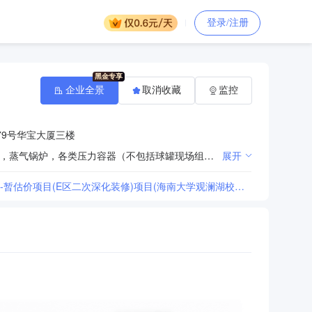
登录/注册
企业全景
取消收藏
监控
79号华宝大厦三楼
普通机械设备，空调制冷，水电安装，非标加工，管道安装，泡沫灭火系统和带自控功能的消防给水系统，蒸气锅炉，各类压力容器（不包括球罐现场组装），建筑机电安装工程专业承包壹级，机电安装工程施工总承包贰级，房屋建筑工程施工总承包壹级，地基与基础工程专业承包壹级，建筑幕墙工程专业承包壹级，电子与智能化工程专业承包壹级，消防设施工程专业承包壹级，防水防腐保温工程专业承包壹级，建筑装修装饰工程专业承包壹级，市政公用工程施工总承包贰级，管道工程专业承包贰级，钢结构工程专业承包贰级（以上项目凭许可证经营），铺面租赁，建筑电气，制冷设备销售,房屋拆迁及拆迁服务，石油化工工程施工总承包叁级，起重设备安装工程专业承包叁级，城市及道路照明工程专业承包叁级，水利水电工程施工总承包叁级，河湖整治工程专业承包叁级，公路工程施工总承包叁级，公路路面工程专业承包叁级，建设工程管理服务，代建管理服务，水电安装，电缆沟施工，电力线路迁移及变电站安装，园林绿化工程施工。
展开
[海南大学观澜湖校区教学及生活服务设施(三期)项目—学生宿舍+留学生公寓组团-暂估价项目(E区二次深化装修)项目(海南大学观澜湖校区教学及生活服务设施(三期)项目—学生宿舍+留学生公寓组团-暂估价项目(E区二次深化装修))中标候选人公示更正]