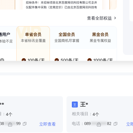
查看全部权益
**
王*
王
个
个
4
4
目：
相关项目：
立即查看
立
38
99
电话：
089
82
******
********