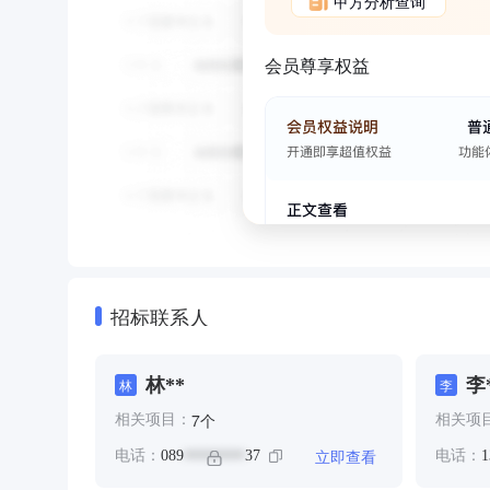
甲方分析查询
会员尊享权益
招标联系人
林**
李
林
李
个
7
相关项目：
相关项
立即查看
电话：
089
37
电话：
1
********