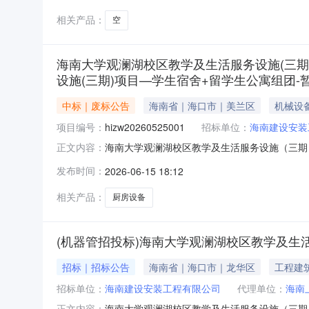
估价项目(E
相关产品：
空
海南大学观澜湖校区教学及生活服务设施(三期
设施(三期)项目—学生宿舍+留学生公寓组团-
中标｜废标公告
海南省｜海口市｜美兰区
机械设
项目编号：
hizw20260525001
招标单位：
海南建设安装
海南大学观澜湖校区教学及生活服务设施（三期
正文内容：
南建设安装工程有限公司委托代理招标的海南大
发布时间：
2026-06-15 18:12
hizw20260525001），于2026年0
阶段，经评标委员会评
相关产品：
厨房设备
(机器管招投标)海南大学观澜湖校区教学及生活
招标｜招标公告
海南省｜海口市｜龙华区
工程建
招标单位：
海南建设安装工程有限公司
代理单位：
海南
海南大学观澜湖校区教学及生活服务设施（三期）
正文内容：