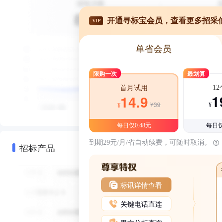
开通寻标宝会员，查看更多招采
VIP
单省会员
限购一次
最划算
1
首月试用
1
14.9
¥39
¥
¥
每日仅0.48元
每日仅
到期29元/月/省自动续费，可随时取消。
招标产品
标讯详情查看
关键电话直连