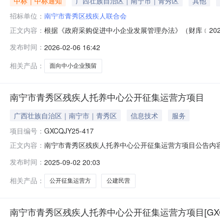
中标｜中标通知
广西壮族自治区｜南宁市｜青秀区
其他
招标单位：
南宁市青秀区残疾人联合会
根据《政府采购促进中小企业发展管理办法》（财库﹝202
正文内容：
面向中小企业采购共计0.000000万元，其中，面向小微
发布时间：
2026-02-06 16:42
采购项目整体预留（预留中小企业的比例：0.00%）0.00
相关产品：
面向中小企业预留
南宁市青秀区残疾人托养中心公开征集运营方项目
广西壮族自治区｜南宁市｜青秀区
信息技术
服务
项目编号：
GXCQJY25-417
南宁市青秀区残疾人托养中心公开征集运营方项目公告内容（
正文内容：
价格（运营租金）11.7元/月·㎡挂牌公告期5个工作日挂牌起
发布时间：
2025-09-02 20:03
标文件递交地址广西南宁市良庆区玉洞大道33号（市青少年
相关产品：
公开征集运营方
公建民营
南宁市青秀区残疾人托养中心公开征集运营方项目[GXCQJY