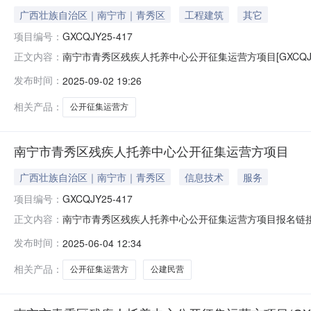
广西壮族自治区｜南宁市｜青秀区
工程建筑
其它
项目编号：
GXCQJY25-417
南宁市青秀区残疾人托养中心公开征集运营方项目[GXCQJY2
正文内容：
DSCQ20255FE61305880-2挂牌价格11.7(元
发布时间：
2025-09-02 19:26
的资产概况南宁市青秀区残疾人托养中心位于南宁市青秀
相关产品：
公开征集运营方
南宁市青秀区残疾人托养中心公开征集运营方项目
广西壮族自治区｜南宁市｜青秀区
信息技术
服务
项目编号：
GXCQJY25-417
南宁市青秀区残疾人托养中心公开征集运营方项目报名链接：
正文内容：
（运营租金）106,600.00元/月挂牌公告期5个工作日挂牌
发布时间：
2025-06-04 12:34
标文件递交地址广西南宁市良庆区玉洞大道33号（市青少年活
相关产品：
公开征集运营方
公建民营