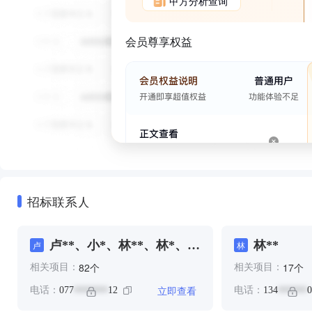
甲方分析查询
会员尊享权益
招标联系人
卢**、小*、林**、林*、林
林**
卢
林
**、邓**
个
个
82
17
相关项目：
相关项目：
立即查看
电话：
077
12
电话：
134
0
*******
******