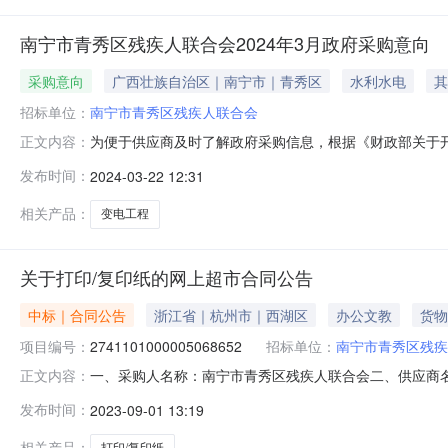
南宁市青秀区残疾人联合会2024年3月政府采购意向
采购意向
广西壮族自治区｜南宁市｜青秀区
水利水电
其
招标单位：
南宁市青秀区残疾人联合会
为便于供应商及时了解政府采购信息，根据《财政部关于开
正文内容：
工作的通知》（桂财采〔2022〕84号）等有关规定，现
发布时间：
2024-03-22 12:31
（填写到月）落实政府采购政策功能情况备注1南宁市青秀区
步安排，具体采购项
相关产品：
变电工程
关于打印/复印纸的网上超市合同公告
中标｜合同公告
浙江省｜杭州市｜西湖区
办公文教
货物
项目编号：
2741101000005068652
招标单位：
南宁市青秀区残疾
一、采购人名称：南宁市青秀区残疾人联合会二、供应商
正文内容：
2741101000005068652五、合同编号：11N3588
发布时间：
2023-09-01 13:19
蝶/JincaidieA4/80g箱25.001904750
相关产品：
打印/复印纸