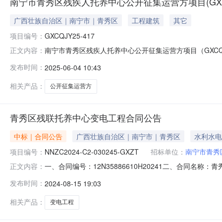
南宁市青秀区残疾人托养中心公开征集运营方项目(GXCQJ
广西壮族自治区｜南宁市｜青秀区
工程建筑
其它
项目编号：
GXCQJY25-417
南宁市青秀区残疾人托养中心公开征集运营方项目（GXCQJY
正文内容：
DSCQ20255FE61305880挂牌价格106600.0
发布时间：
2025-06-04 10:43
的资产概况南宁市青秀区残疾人托养中心位于南宁市青秀
目总
相关产品：
公开征集运营方
青秀区残联托养中心变电工程合同公告
中标｜合同公告
广西壮族自治区｜南宁市｜青秀区
水利水电
项目编号：
NNZC2024-C2-030245-GXZT
招标单位：
南宁市青秀
一、合同编号：12N35886610H20241二、合同名称
正文内容：
程五、合同主体采购人（甲方）：南宁市青秀区残疾人联合会地
发布时间：
2024-08-15 19:03
道5号城南华府26-12号联系方式：0771-325699
相关产品：
变电工程