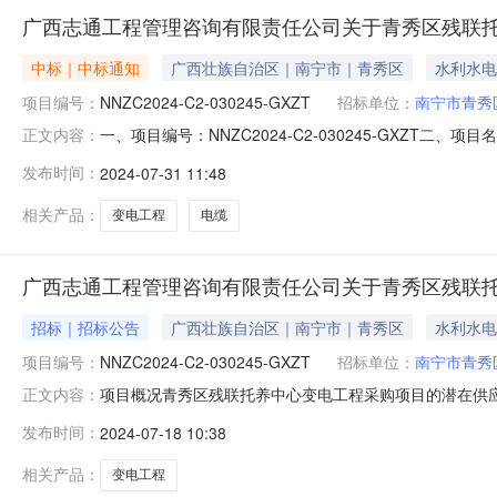
广西志通工程管理咨询有限责任公司关于青秀区残联
中标｜中标通知
广西壮族自治区｜南宁市｜青秀区
水利水电
项目编号：
NNZC2024-C2-030245-GXZT
招标单位：
南宁市青秀
一、项目编号：NNZC2024-C2-030245-GXZ
正文内容：
商地址1报价：878818.25（元）广西远昌建设有限公司
发布时间：
2024-07-31 11:48
信息：序号标项名称标的名称施工范围施工工期项目经理执业证
相关产品：
变电工程
电缆
广西志通工程管理咨询有限责任公司关于青秀区残联
招标｜招标公告
广西壮族自治区｜南宁市｜青秀区
水利水电
项目编号：
NNZC2024-C2-030245-GXZT
招标单位：
南宁市青秀
项目概况青秀区残联托养中心变电工程采购项目的潜在供应商
正文内容：
基本情况项目编号：NNZC2024-C2-030245-GX
发布时间：
2024-07-18 10:38
托养中心变电工程数量:1预算金额（元）:880695.12简要规
相关产品：
变电工程