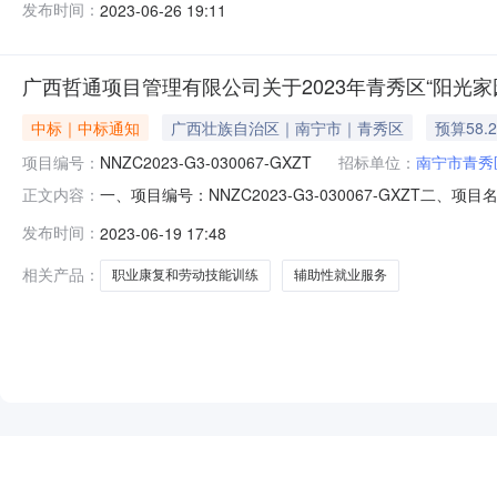
发布时间：
2023-06-26 19:11
南宁市江南区同乐大道50号17号厂房联系方式：186979
广西哲通项目管理有限公司关于2023年青秀区“阳光家园计划”
中标｜中标通知
广西壮族自治区｜南宁市｜青秀区
预算58.
项目编号：
NNZC2023-G3-030067-GXZT
招标单位：
南宁市青秀
一、项目编号：NNZC2023-G3-030067-GXZT
正文内容：
供应商地址1报价:582000(元)南宁心康脑科医院（有限
发布时间：
2023-06-19 17:48
信息：序号标项名称标的名称服务范围服务要求服务时间服务
相关产品：
职业康复和劳动技能训练
辅助性就业服务
NEW
HOT
5折起