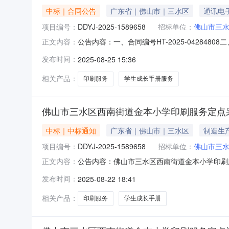
中标｜合同公告
广东省｜佛山市｜三水区
通讯电
项目编号：
DDYJ-2025-1589658
招标单位：
佛山市三
公告内容：一、合同编号HT-2025-042848
正文内容：
南街道金本小学印刷服务定点采购五、合同主体采购
发布时间：
2025-08-25 15:36
(乙方)：佛山市展恒印刷科技有限公司地址：佛山
相关产品：
印刷服务
学生成长手册服务
佛山市三水区西南街道金本小学印刷服务定点
中标｜中标通知
广东省｜佛山市｜三水区
制造生
项目编号：
DDYJ-2025-1589658
招标单位：
佛山市三
公告内容：佛山市三水区西南街道金本小学印刷服务
正文内容：
08-2216:32:45启动。现将本次议价结
发布时间：
2025-08-22 18:41
元整）（三）成交标的明细服务描述数量单位供
材料
相关产品：
印刷服务
学生成长手册