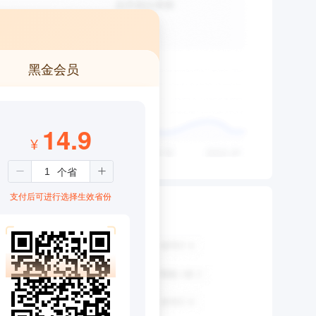
黑金会员
14.9
¥
支付后可进行选择生效省份