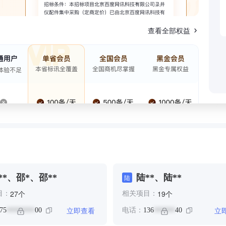
查看全部权益
**、邵*、邵**
陆**、陆**
陆
个
个
27
19
目：
相关项目：
立即查看
立
75
00
电话：
136
40
********
******