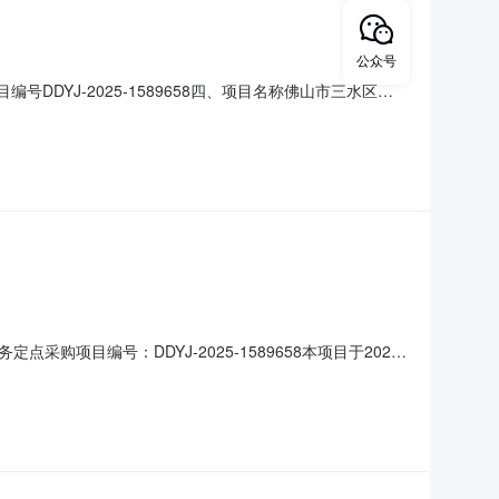
公众号
DDYJ-2025-1589658四、项目名称佛山市三水区西
南街道金本小学联系方式：0757-87512900供应商
、合同主要信息主要标的：序号名称数量(单位)
目编号：DDYJ-2025-1589658本项目于2025-
印刷科技有限公司（二）成交价：9750.00（玖仟柒佰伍拾
属类别：手册材质、规格：其它印刷要求：按清单要求规格，