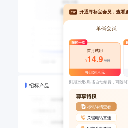
开通寻标宝会员，查看
VIP
单省会员
限购一次
首月试用
14.9
¥39
¥
每日仅0.48元
到期29元/月/省自动续费，可随
招标产品
标讯详情查看
关键电话直连