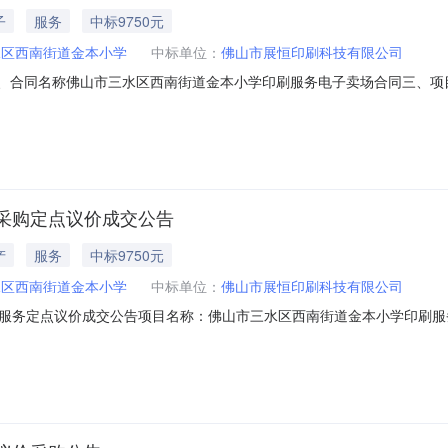
子
服务
中标9750元
水区西南街道金本小学
中标单位：
佛山市展恒印刷科技有限公司
08二、合同名称佛山市三水区西南街道金本小学印刷服务电子卖场合同三、项目编号
人(甲方)：佛山市三水区西南街道金本小学地址：广东省_佛山市_三水区西
市南海区桂城街道夏南一工业区自编16号联系方式：18038810988六
采购定点议价成交公告
产
服务
中标9750元
水区西南街道金本小学
中标单位：
佛山市展恒印刷科技有限公司
定点议价成交公告项目名称：佛山市三水区西南街道金本小学印刷服务定点采购项
果公布如下：本项目采用的是按项目的报价方式。（一）成交供应商：佛山市展恒
应商报价(元)是否中标印刷品名称：学生成长手册服务清单:查看附件所