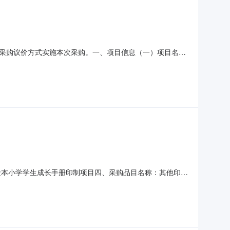
采购议价方式实施本次采购。一、项目信息（一）项目名
0.00（四）采购需求：编号服务描述需求描述数量控制单价
，材料制作手手册。印制2500份手册19,750项（五）议
称：金本小学学生成长手册印制项目四、采购品目名称：其他印刷
2发布人：佛山市三水区西南街道金本小学发布时间：2025-08-