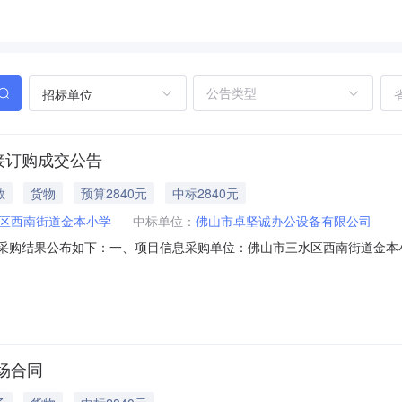
招标单位
接订购成交公告
教
货物
预算2840元
中标2840元
区西南街道金本小学
中标单位：
佛山市卓坚诚办公设备有限公司
次直接采购结果公布如下：一、项目信息采购单位：佛山市三水区西南街道金本小学预算
诚办公设备有限公司成交金额：2840.00，大写(人民币)：贰仟捌佰肆
0张*5包/箱;2￥210.0000￥420.00复印纸好顺/Horizon,UPM/紫好顺80克
场合同