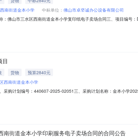
子
货物
中标2840元
西南街道金本小学
中标单位：
佛山市卓坚诚办公设备有限公司
、合同名称：佛山市三水区西南街道金本小学复印纸电子卖场合同三、项目编号：DD
山市三水区西南街道金本小学地址：广东省佛山市三水区西南街道金本小学联
村一巷1号首层之一联系方式：13928594877六、合同主要信息主
项目
教
货物
预算2840元
区西南街道金本小学
计划编号：440607-2025-02051三、采购计划名称：金本小学20
、需求时间：七、采购方式：电子卖场八、备案时间：2025-12-1813:28
西南街道金本小学印刷服务电子卖场合同的合同公告