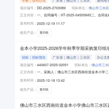
中标｜合同公告
广东省｜佛山市｜三水区
通讯电
项目编号：
DD-2025-2703089
招标单位：
佛山市三水区
一、合同编号：HT-2025-04505845二
正文内容：
本小学采购订单五、合同主体采购人（甲方）：佛
发布时间：
2025-12-19 11:17
诚办公设备有限公司地址：云东海街道高丰水上新
相关产品：
复印纸
金本小学2025-2026学年秋季学期采购复印纸
招标｜招标预告
广东省｜佛山市｜三水区
办公文
项目编号：
440607-2025-02051
招标单位：
佛山市三水
一、采购人：佛山市三水区西南街道金本小学二、采购
正文内容：
印纸,复印纸五、采购预算金额（元）：2840.00六
发布时间：
2025-12-18 13:42
相关产品：
复印纸
佛山市三水区西南街道金本小学佛山市三水区