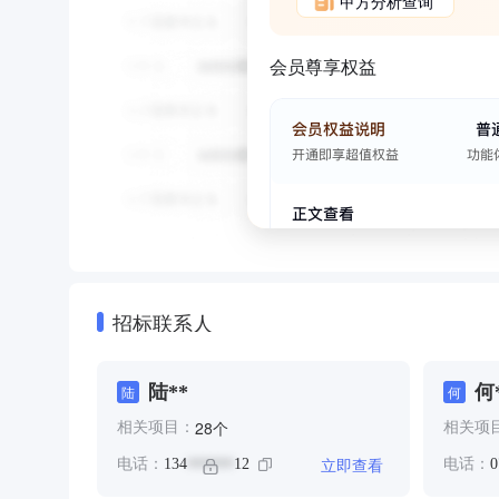
甲方分析查询
会员尊享权益
招标联系人
陆**
何
陆
何
个
28
相关项目：
相关项
立即查看
电话：
134
12
电话：
0
******