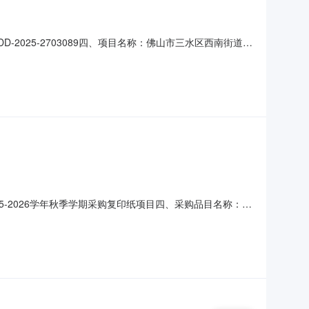
-2025-2703089四、项目名称：佛山市三水区西南街道金
系方式：13431681612供应商（乙方）：佛山市卓坚
要标的名称：复印纸规格型号（或服务要求）：详见合同主要
25-2026学年秋季学期采购复印纸项目四、采购品目名称：复
:45