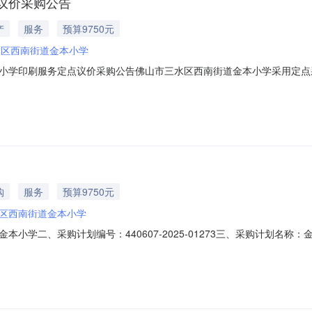
议价采购公告
产
服务
预算9750元
水区西南街道金本小学
小学印刷服务定点议价采购公告佛山市三水区西南街道金本小学采用定点
（二）项目编号：DDYJ-2025-1589658（三）预算金额：9,75
清单:查看附件所属类别：手册材质、规格：其它印刷要求：按清单要求规格
购
服务
预算9750元
区西南街道金本小学
小学二、采购计划编号：440607-2025-01273三、采购计划名
时间：七、采购方式：电子卖场八、备案时间：2025-08-2216:23:2