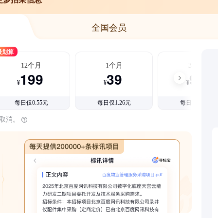
全国会员
最划算
12个月
1个月
3个月
199
39
99
¥
¥
¥
每日仅0.55元
每日仅1.26元
每日仅1.08元
时取消。