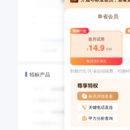
单省会员
限购一次
首月试用
14.9
¥39
¥
每日仅0.48元
到期29元/月/省自动续费，可随
招标产品
标讯详情查看
关键电话直连
甲方分析查询