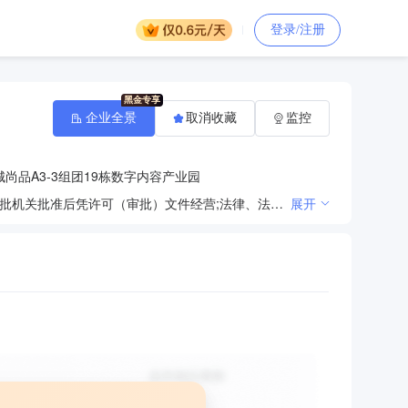
登录/注册
企业全景
取消收藏
监控
尚品A3-3组团19栋数字内容产业园
法律、法规、国务院决定规定禁止的不得经营；法律、法规、国务院决定规定应当许可（审批）的，经审批机关批准后凭许可（审批）文件经营;法律、法规、国务院决定规定无需许可（审批）的，市场主体自主选择经营。（环保工程设计与安装，工业辐射防护及医用工程，医用射线防护装置、医疗场所射线防护装饰工程设计及施工；销售：环保机械、环保建材、建筑机械、建筑装饰材料、Ⅰ类医疗器械、医用射线防护用品（以上经营项目中涉及行政许可的，凭许可证经营）※※）
展开