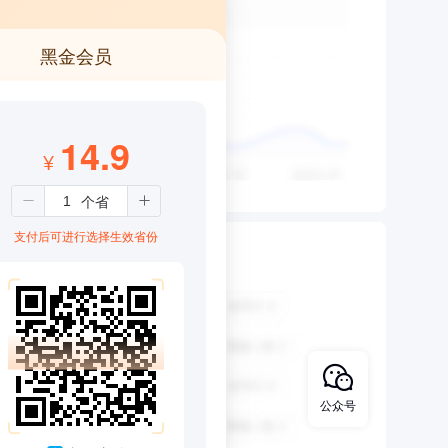
黑金会员
14.9
¥
支付后可进行选择生效省份
公众号