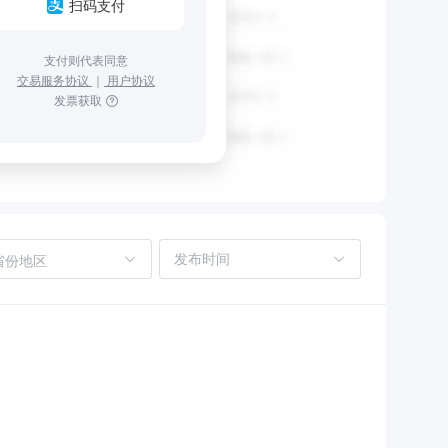
扫码支付
支付则代表同意
交易服务协议
｜
用户协议
发票获取
省份地区