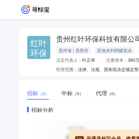
贵州红叶环保科技有限公
红叶
环保
贵州省 | 贵阳市
其他未列明建筑业
法定代表人：
叶正举
注册资本：
380
经营范围：
招标
中标
代理
（0）
（0）
（0）
招标分析
开通寻标宝会员，查看
VIP