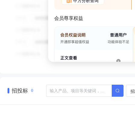
甲方分析查询
会员尊享权益
招投标
招
0