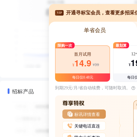
开通寻标宝会员，查看更多招采
VIP
单省会员
限购一次
最划算
1
首月试用
1
14.9
¥39
¥
¥
每日仅0.48元
每日仅
到期29元/月/省自动续费，可随时取消。
招标产品
标讯详情查看
关键电话直连