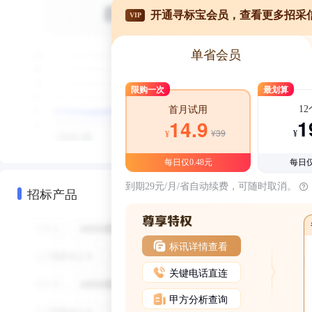
开通寻标宝会员，查看更多招采
VIP
单省会员
限购一次
最划算
1
首月试用
1
14.9
¥39
¥
¥
每日仅0.48元
每日仅
到期29元/月/省自动续费，可随时取消。
招标产品
标讯详情查看
关键电话直连
甲方分析查询