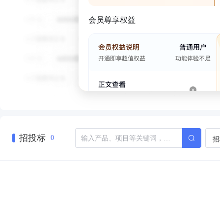
会员尊享权益
招投标
招
0