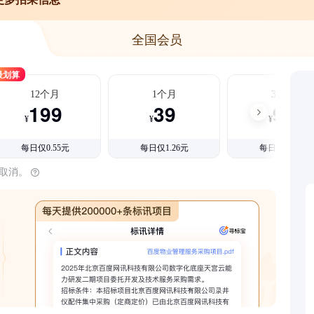
全国会员
最划算
12个月
1个月
3个月
199
39
99
¥
¥
¥
每日仅0.55元
每日仅1.26元
每日仅1.08元
时取消。