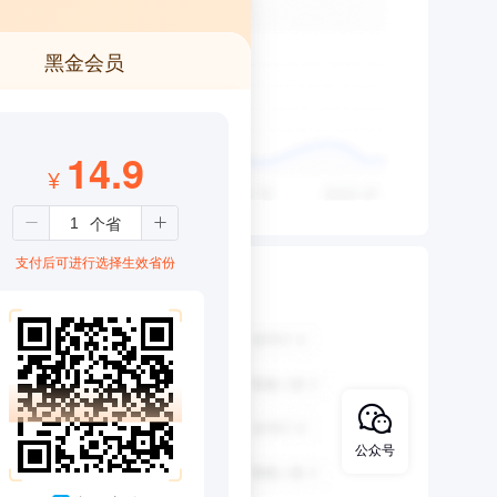
黑金会员
14.9
¥
支付后可进行选择生效省份
公众号