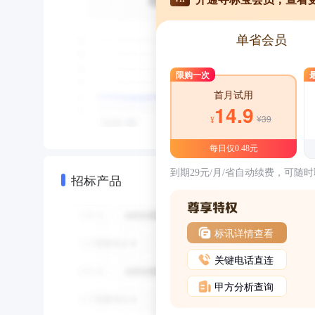
单省会员
限购一次
首月试用
14.9
¥39
¥
每日仅0.48元
到期29元/月/省自动续费，可随
招标产品
标讯详情查看
关键电话直连
甲方分析查询