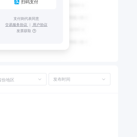
扫码支付
支付则代表同意
交易服务协议
｜
用户协议
发票获取
省份地区