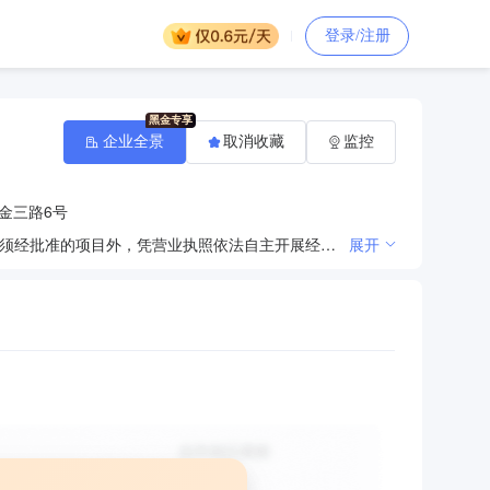
登录/注册
企业全景
取消收藏
监控
金三路6号
一般项目：机动车修理和维护；汽车零配件批发；停车场服务；商务代理代办服务；轮胎销售。（除依法须经批准的项目外，凭营业执照依法自主开展经营活动）许可项目：道路货物运输（不含危险货物）。（依法须经批准的项目，经相关部门批准后方可开展经营活动，具体经营项目以相关部门批准文件或许可证件为准）
展开