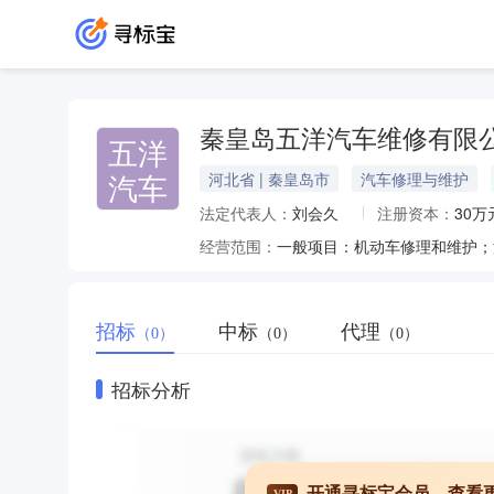
秦皇岛五洋汽车维修有限
五洋
汽车
河北省 | 秦皇岛市
汽车修理与维护
法定代表人：
刘会久
注册资本：
30万
经营范围：
招标
中标
代理
（0）
（0）
（0）
招标分析
开通寻标宝会员，查看
VIP