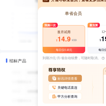
单省会员
限购一次
最划算
1
首月试用
1
14.9
¥39
¥
¥
每日仅0.48元
每日仅
到期29元/月/省自动续费，可随时取消。
招标产品
标讯详情查看
关键电话直连
甲方分析查询