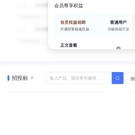
会员尊享权益
招投标
招
0