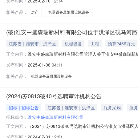
发布时间：
2025-02-10 12:14
https://susong.taobao.com）进行公
公告如下：一、重要提示
相关产品：
房产
机器设备及附属设施设备
(破)淮安中盛森瑞新材料有限公司位于洪泽区砚马河路
江苏省｜淮安市｜洪泽区
机械设备
工程
预算2466万元
淮安中盛森瑞新材料有限公司管理人关于淮安中盛森瑞新材
正文内容：
森瑞新材料有限公司管理人（以下简称“管理人”）将于2025年2月
发布时间：
2025-01-08 04:11
进行公开拍卖活动。本次拍卖的处置单位：淮安中盛森瑞
相关产品：
机器设备及附属设施设备
(2024)苏0813破40号选聘审计机构公告
招标｜招标公告
江苏省｜淮安市｜洪泽区
服务采购
服务
招标单位：
淮安中盛森瑞新材料有限公司
（2024）苏0813破40号选聘审计机构公告淮安市洪泽区
正文内容：
称“中盛森瑞公司”）破产清算申请，并于2024年7月26
发布时间：
2024-07-31 12:21