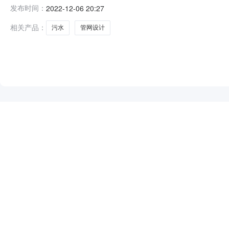
科技有限公司项目总投资：200.0万元服务金额说明：
发布时间：
2022-12-06 20:27
计技术服务建筑/土地面积：0.0竞价最高价：200.0
相关产品：
污水
管网设计
NEW
HOT
5折起
暂时没有搜索结果…