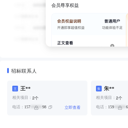
会员尊享权益
招标联系人
王**
朱**
王
朱
个
个
2
2
相关项目：
相关项目：
立即查看
电话：
157
98
电话：
159
6
******
******