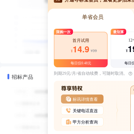
单省会员
限购一次
最划算
1
首月试用
1
14.9
¥39
¥
¥
每日仅0.48元
每日仅
到期29元/月/省自动续费，可随时取消。
招标产品
标讯详情查看
关键电话直连
甲方分析查询