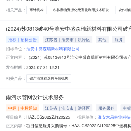
进破产清算程序，对中盛森瑞公司进行审计，现面向社会，公
相关产品：
审计机构
农林废物资源化无害化利用技术研发
农作物
(2024)苏0813破40号淮安中盛森瑞新材料有限公
招标｜招标公告
江苏省｜淮安市｜洪泽区
其他
服务
招标单位：
淮安中盛森瑞新材料有限公司
（2024）苏0813破40号淮安中盛森瑞新材料有限公司破
正文内容：
受理淮安中盛森瑞有限公司（以下简称“中盛森瑞公司”）破产
发布时间：
2024-07-31 12:21
公司担任中盛森瑞公司管理人。为推进破产清算程序，对
相关产品：
破产清算案选聘评估机构
雨污水管网设计技术服务
中标｜中标通知
江苏省｜淮安市｜洪泽区
服务采购
中标
项目编号：
HAZJCS2022ZJ120225
招标单位：
淮安木易林业科技
项目信息服务采购编号：HAZJCS2022ZJ120225中
正文内容：