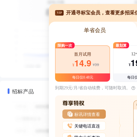
开通寻标宝会员，查看更多招采
VIP
单省会员
限购一次
最划算
1
首月试用
1
14.9
¥39
¥
¥
每日仅0.48元
每日仅
到期29元/月/省自动续费，可随时取消。
招标产品
标讯详情查看
关键电话直连