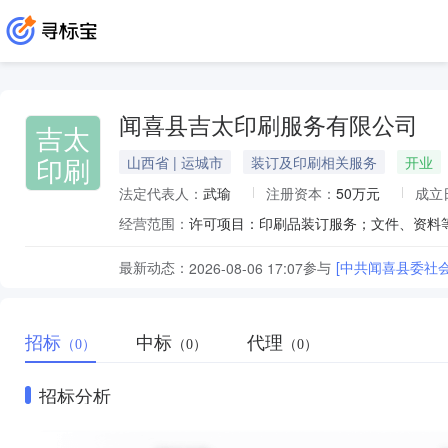
闻喜县吉太印刷服务有限公司
吉太
印刷
山西省 | 运城市
装订及印刷相关服务
开业
法定代表人：
武瑜
注册资本：
50万元
成立
经营范围：
最新动态：
参与
[中共闻喜县委社
2026-08-06 17:07
招标
中标
代理
（0）
（0）
（0）
招标分析