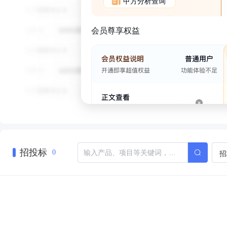
甲方分析查询
会员尊享权益
招投标
招
0