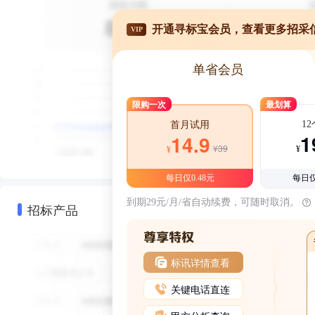
开通寻标宝会员，查看更多招采
VIP
单省会员
限购一次
最划算
1
首月试用
1
14.9
¥39
¥
¥
每日仅0.48元
每日仅
到期29元/月/省自动续费，可随时取消。
招标产品
标讯详情查看
关键电话直连