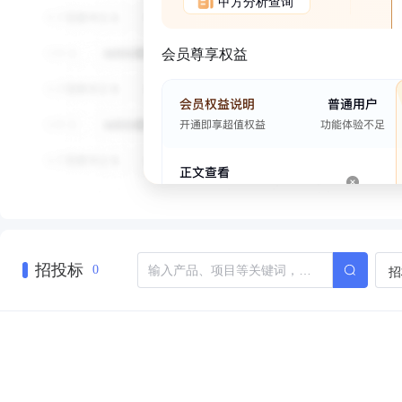
甲方分析查询
会员尊享权益
招投标
招
0