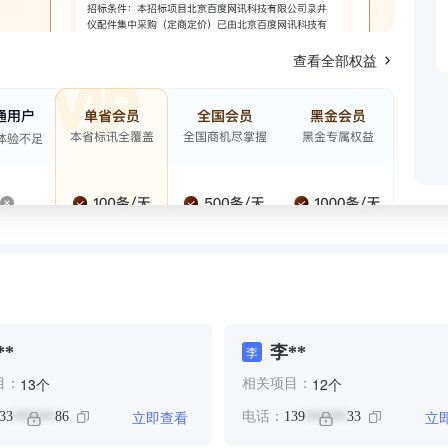
查看全部权益
**
李**
李
个
个
13
12
目：
相关项目：
立即查看
立
33
86
电话：
139
33
******
******