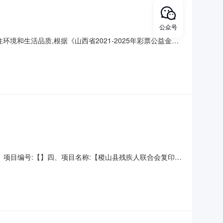
公众号
和生活品质,根据《山西省2021-2025年彩票公益金困
22]22号）文件精神，稷山县残疾人联合会按照公开、公正
要为户籍在稷山县的15户困难重度残疾人家庭进行家庭改造
同】三、项目编号:【】四、项目名称:【稷山县残疾人联合会复印纸
：李东平供应商（乙方）：【稷山县启点文化商贸有限公
0gA4规格型号（或服务要求）：参数:系列:无系列;克