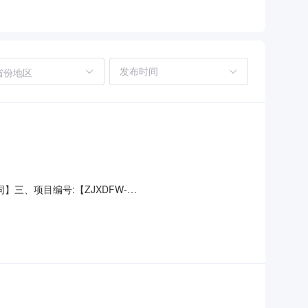
省份地区
同】三、项目编号:【ZJXDFW-
（甲方）：【稷山县残疾人联合会】地址：山西省运城市稷山县稷山
场花园小区物业二楼联系人：史红伟六、合同主要信息1、