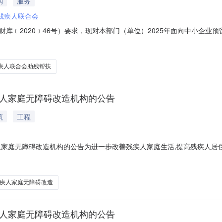
购
服务
残疾人联合会
库﹝2020﹞46号）要求，现对本部门（单位）2025年面向中小企业预
，面向小微企业采购60.000000万元，占100.00%。面向中小企业预
留中小企业的比例：0.00%）0.0000002稷山县2025年残疾人联
疾人联合会助残帮扶
疾人家庭无障碍改造机构的公告
筑
工程
家庭无障碍改造机构的公告为进一步改善残疾人家庭生活,提高残疾人居住环境
城市“十四五”困难重度残疾人家庭无障碍改造工作的通知》（运残联[20
障碍改造项目机构。一、项目概况困难重度残疾人家庭无障碍改造项目，主
疾人家庭无障碍改造
疾人家庭无障碍改造机构的公告