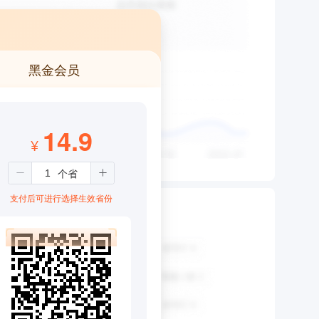
黑金会员
14.9
¥
支付后可进行选择生效省份