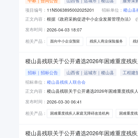
中标｜合同公告
山西省｜运城市｜稷山县
服务采
项目编号：
11N5063895002025201
招标单位：
稷山县
根据《政府采购促进中小企业发展管理办法》（财
正文内容：
面向中小企业采购共计60.000000万元，其中
发布时间：
2026-04-03 18:07
同链接1稷山县残疾人商业保险服务项目不预留（预
相关产品：
面向中小企业预留
残疾人商业保险服务
残
稷山县残联关于公开遴选2026年困难重度残
招标｜招标公告
山西省｜运城市｜稷山县
工程建
招标单位：
稷山县残疾人联合会
稷山县残联关于公开遴选2026年困难重度残疾人
正文内容：
难重度残疾人家庭无障碍改造项目实施方案》《运
发布时间：
2026-03-30 06:41
的原则，遴选2026年困难重度残疾人家庭无
服务，结合残疾人类
相关产品：
困难重度残疾人家庭无障碍改造机构
困难重度残
稷山县残联关于公开遴选2026年困难重度残