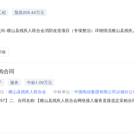
工程
预算209.44万元
购意向-稷山县残疾人联合会消防改造项目（专项整治）详细情况稷山县残
向采购单位：稷山县残疾人联合会采购项目名称：稷山县残疾人联合会消防改造
合会消防改造项目（专项整治）1、稷山县残疾人托养中心消防改造升级；
升级
购合同
子
服务
中标1.09万元
位：
稷山县残疾人联合会
中标单位：
中国电信集团有限公司运城分公
6-436557】二、合同名称:【稷山县残疾人联合会网络接入服务直接选定采购合
、项目名称:【稷山县残疾人联合会网络接入服务采购订单】五、合同主体采购人
【中国电信集团有限公司运城分公司】地址：运城市盐湖区中银北路与涑