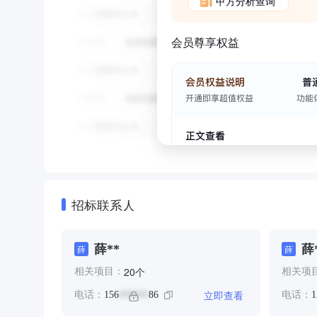
甲方分析查询
会员尊享权益
招标联系人
薛**
薛
薛
薛
个
20
相关项目：
相关项
立即查看
电话：
156
86
电话：
1
******