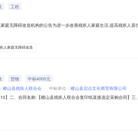
筑
工程
家庭无障碍改造机构的公告为进一步改善残疾人家庭生活,提高残疾人居住环境
城市“十四五”困难重度残疾人家庭无障碍改造工作的通知》（运残联[20
障碍改造项目机构。一、项目概况困难重度残疾人家庭无障碍改造项目，主
疾人家庭无障碍改造
教
货物
中标4000元
：
稷山县残疾人联合会
中标单位：
稷山县启点文化商贸有限公司
26-437710】二、合同名称:【稷山县残疾人联合会复印纸直接选定采购合
山县残疾人联合会】地址：山西省运城市稷山县稷山县稷峰街东端联系人
刘永芳六、合同主要信息1、主要标的信息：主要标的名称：奥驰优选丽印7