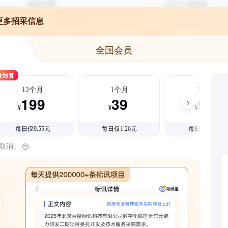
更多招采信息
全国会员
最划算
12个月
1个月
3个月
199
39
99
¥
¥
¥
每日仅0.55元
每日仅1.26元
每日仅1.08元
时取消。