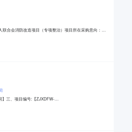
疾人联合会消防改造项目（专项整治）项目所在采购意向：稷
项目（专项整治）预算金额：209.445200万元(人民
2、稷山县残疾人康复中心及综合配套项目消防改造升级；
司
同】三、项目编号:【ZJXDFW-
（甲方）：【稷山县残疾人联合会】地址：山西省运城市稷山县稷山
水西街交叉口西北角联系人：陈娜六、合同主要信息1、主