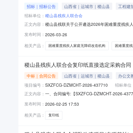
招标｜招标公告
山西省｜运城市｜稷山县
工程建
招标单位：
稷山县残疾人联合会
稷山县残联关于公开遴选2026年困难重度残疾人
正文内容：
难重度残疾人家庭无障碍改造项目实施方案》《运
发布时间：
2026-03-26
的原则，遴选2026年困难重度残疾人家庭无
服务，结合残疾人类
相关产品：
困难重度残疾人家庭无障碍改造机构
困难重度残
稷山县残疾人联合会复印纸直接选定采购合同
中标｜合同公告
山西省｜运城市｜稷山县
办公文
项目编号：
SXZFCG-DZMCHT-2026-437710
招标单位
一、合同编号:【SXZFCG-DZMCHT-20
正文内容：
采购订单】五、合同主体采购人（甲方）：【稷
发布时间：
2026-02-25 17:53
司】地址：稷峰东街南（稷王广场对面）联系人：
数:70g/㎡
相关产品：
复印纸