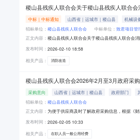
稷山县残疾人联合会关于稷山县残疾人联合会
中标｜中标通知
山西省｜运城市｜稷山县
机械设
招标单位：
稷山县残疾人联合会
中标单位：
致君项目管
稷山县残疾人联合会关于稷山县残疾人联合会消
正文内容：
采购法》《中华人民共和国招标投标法》等一系
发布时间：
2026-02-10 18:58
截至2月9日，共有四家公司参与申报。为确保
的审核。经县残联班子会审慎研究、综合评定
相关产品：
消防改造
稷山县残疾人联合会2026年2月至3月政府采
采购意向
山西省｜运城市｜稷山县
政府部门
招标单位：
稷山县残疾人联合会
为便于供应商及时了解政府采购信息，根据《财政
正文内容：
向公开如下：序号采购项目名称采购需求概况预算
发布时间：
2026-02-05 10:33
人员一般公用经费本次公开的采购意向是本单位
相关产品：
在职人员一般公用经费