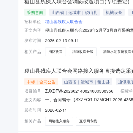
稷山县残疾人联合会消防改造项目(专项整治)
采购意向
山西省｜运城市｜稷山县
机械设备
招标单位：
稷山县残疾人联合会
稷山县残疾人联合会2026年2月至3月政府采
正文内容：
山县残疾人联合会2026年2月至3月政府采购意
发布时间：
2026-02-13 09:11
币)采购品目：采购需求概况：稷山县残疾人联
3、消防水池泵房改造升级
相关产品：
消防改造
消防改造升级
消防水池泵房改造
稷山县残疾人联合会网络接入服务直接选定采
中标｜合同公告
山西省｜运城市｜稷山县
通讯电
项目编号：
ZJXDFW-202602140824000338956
招标单
一、合同编号:【SXZFCG-DZMCHT-202
正文内容：
202602140824000338956】四
发布时间：
2026-02-11
县稷峰街东端联系人：李东平供应商（乙方）：
要标的信息：主要标的名
相关产品：
网络接入服务
互联网专线