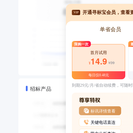
开通寻标宝会员，查看
VIP
单省会员
限购一次
首月试用
14.9
¥39
¥
每日仅0.48元
到期29元/月/省自动续费，可随
招标产品
标讯详情查看
关键电话直连