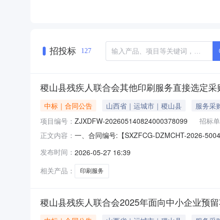
招投标
127
稷山县残疾人联合会其他印刷服务直接选定采
中标｜合同公告
山西省｜运城市｜稷山县
服务采
项目编号：
ZJXDFW-202605140824000378099
招标单
一、合同编号:【SXZFCG-DZMCHT-202
正文内容：
202605140824000378099】四
发布时间：
2026-05-27 16:39
县稷峰街东端联系人：李东平供应商（乙方）：
主要标的信息：主要标的
相关产品：
印刷服务
稷山县残疾人联合会2025年面向中小企业预