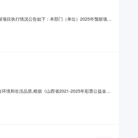
留项目执行情况公告如下：本部门（单位）2025年预留项目
留项目明细序号项目名称预留选项面向中小企业采购金额(万元)合
合会助残帮扶项目采购项目整体预留（预留中小企业的比
和生活品质,根据《山西省2021-2025年彩票公益金困
22]22号）文件精神，稷山县残疾人联合会按照公开、公正
要为户籍在稷山县的15户困难重度残疾人家庭进行家庭改造