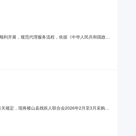
顺利开展，规范代理服务流程，依据《中华人民共和国政府
理服务机构征集公告，面向社会公开征集招标代理服务机构，
专业构成、服务水平及报价等多个关键维度进行了全面且深入
关规定，现将稷山县残疾人联合会2026年2月至3月采购意
员一般公用经费邮电费10976.002026年03月是在职
为准。稷山县残疾人联合会