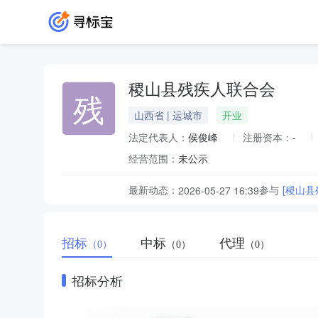
稷山县残疾人联合会
残
山西省 | 运城市
开业
法定代表人：
侯俊峰
注册资本：
-
经营范围：
未公示
最新动态：
参与
[稷山
2026-05-27 16:39
招标
中标
代理
（0）
（0）
（0）
招标分析