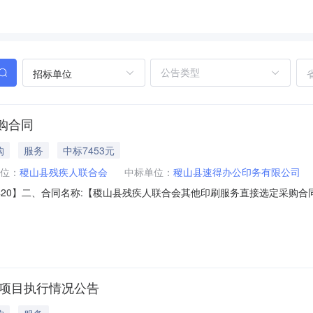
招标单位
购合同
购
服务
中标7453元
位：
稷山县残疾人联合会
中标单位：
稷山县速得办公印务有限公司
6-500420】二、合同名称:【稷山县残疾人联合会其他印刷服务直接选定采购合
、项目名称:【稷山县残疾人联合会其他印刷服务采购订单】五、合同主体采购人
【稷山县速得办公印务有限公司】地址：山西省运城市稷山县稷峰西街广
留项目执行情况公告