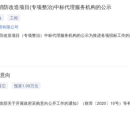
消防改造项目(专项整治)中标代理服务机构的公示
备
工程
理有限公司
防改造项目（专项整治）中标代理服务机构的公示为推进各项招标工作的
列国家相关法律法规，稷山县残疾人联合会于2026年2月2日发布了代
遴选结果的公正性，我单位对申报公司的资质条件、过往业务业绩、团队
购意向
其它
预算1.09万元
部关于开展政府采购意向公开工作的通知》（财库〔2020〕10号）等有
金额（元）预计采购时间（填写到月）是否专门面向中小企业采购备注1在职人
政府采购工作的初步安排，具体采购项目情况以相关采购公告和采购文件