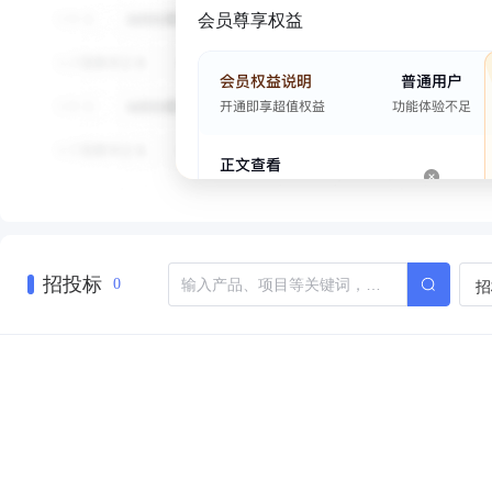
会员尊享权益
招投标
招
0