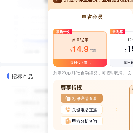
单省会员
限购一次
最划算
1
首月试用
1
14.9
¥39
¥
¥
每日仅0.48元
每日仅
到期29元/月/省自动续费，可随时取消。
招标产品
标讯详情查看
关键电话直连
甲方分析查询