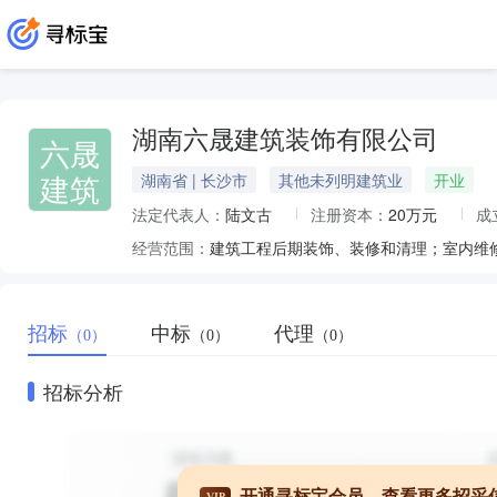
湖南六晟建筑装饰有限公司
六晟
建筑
湖南省 | 长沙市
其他未列明建筑业
开业
法定代表人：
陆文古
注册资本：
20万元
成
经营范围：
招标
中标
代理
（0）
（0）
（0）
招标分析
开通寻标宝会员，查看更多招采
VIP