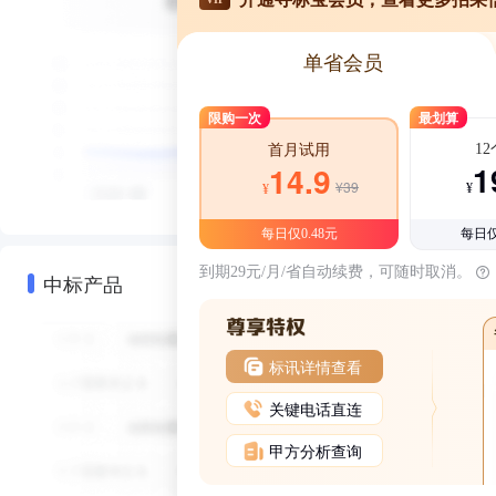
单省会员
限购一次
最划算
1
首月试用
1
14.9
¥39
¥
¥
每日仅0.48元
每日仅
到期29元/月/省自动续费，可随时取消。
中标产品
标讯详情查看
关键电话直连
甲方分析查询