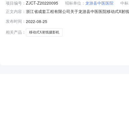
项目编号：
ZJCT-Z20220095
招标单位：
龙游县中医医院
中标
浙江省成套工程有限公司关于龙游县中医医院移动式X射线摄影
正文内容：
线摄影机（DR)采购项目三、中标（成交）信息1.中标结果
发布时间：
2022-08-25
860号10幢2.废标结果:序号标项名称废标理由其他事项
相关产品：
移动式X射线摄影机
NEW
HOT
5折起