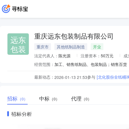
重庆远东包装制品有限公司
远东
包装
重庆市
其他纸制品制造
开业
法定代表人：
陈光源
注册资本：
50万元
成
经营范围：
加工、销售纸制品、包装制品；销售百货
最新动态：
参与
[北化股份全纸桶询价1
2026-01-13 21:53
招标
中标
代理
（0）
（0）
（0）
招标分析