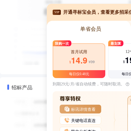
开通寻标宝会员，查看更多招采
VIP
单省会员
限购一次
最划算
1
首月试用
1
14.9
¥39
¥
¥
每日仅0.48元
每日仅
到期29元/月/省自动续费，可随时取消。
招标产品
标讯详情查看
关键电话直连