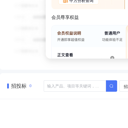
甲方分析查询
会员尊享权益
招投标
招
0