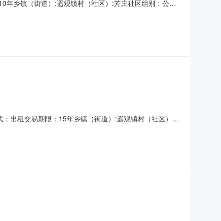
：10年乡镇（街道）:遥观镇村（社区）:芳庄社区组别：公示
编号：权证年限：是否续租：是项目描述：遥观镇芳庄社区大院内
，交易方式为公开协商，租期十年，年租金为15000元/
方式：出租交易期限：15年乡镇（街道）:遥观镇村（社区）:
股份经济合作社权证编号：权证年限：是否续租：是项目描述：遥
段出租，每年租金42635.8元，租期十五