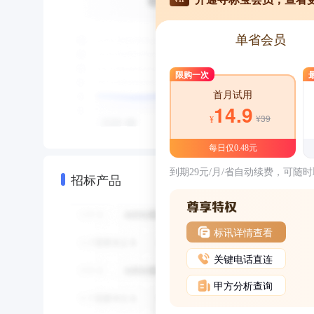
单省会员
限购一次
首月试用
14.9
¥39
¥
每日仅0.48元
到期29元/月/省自动续费，可随
招标产品
标讯详情查看
关键电话直连
甲方分析查询