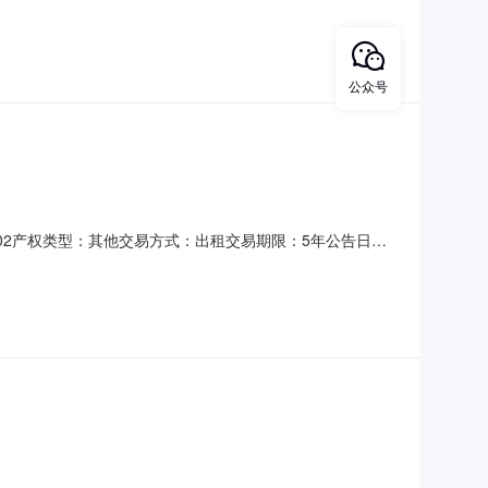
：权证年限：是否续租：是项目描述：遥观镇芳庄中天停车场内
公开协商，租期五年，每年租金18000元，交付方式为：租
公众号
0002产权类型：其他交易方式：出租交易期限：5年公告日
州市武进区遥观镇芳庄社区股份经济合作社权证编号：权证年限：是
20平方，规定用途为无人值守基站，交易方式为公开协商，