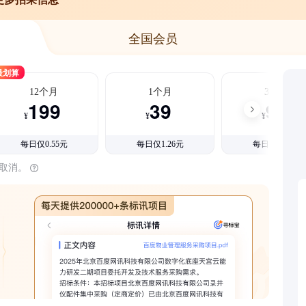
全国会员
最划算
12个月
1个月
3个月
199
39
99
¥
¥
¥
每日仅0.55元
每日仅1.26元
每日仅1.08元
时取消。