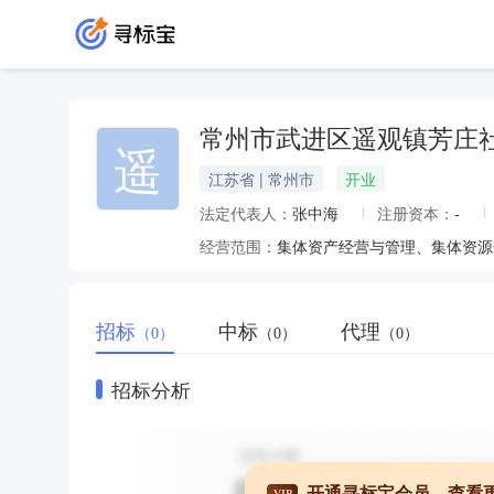
常州市武进区遥观镇芳庄
遥
江苏省 | 常州市
开业
法定代表人：
张中海
注册资本：
-
经营范围：
集体资产经营与管理、集体资源
招标
中标
代理
（0）
（0）
（0）
招标分析
开通寻标宝会员，查看
VIP