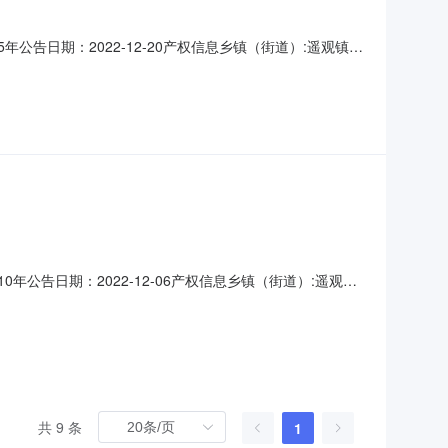
年公告日期：2022-12-20产权信息乡镇（街道）:遥观镇村
：权证年限：是否续租：是项目描述：遥观镇芳庄社区上田舍鱼
名称：权属类型：集体是否存在其他权利人：否他项权利人：
0年公告日期：2022-12-06产权信息乡镇（街道）:遥观镇
号：权证年限：是否续租：是项目描述：遥观镇芳庄社区大院内
，交易方式为公开协商，租期十年，年租金为15000元/
共 9 条
1