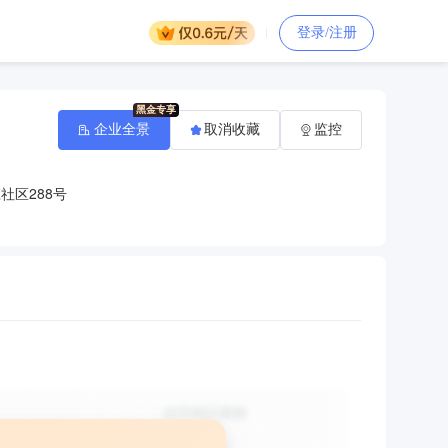
登录/注册
企业全景
取消收藏
监控
社区288号