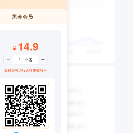
黑金会员
14.9
¥
支付后可进行选择生效省份