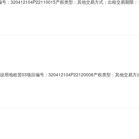
：320412104P22110015产权类型：其他交易方式：出租交易期限
022-11-30所有权人：常州市武进区遥观镇芳庄社区股份经济合作社权证
源面积25平方，出租面积25平方，分1个标段出租，规定用途为自主使用
地租赁03项目编号：320412104P22120008产权类型：其他交易
权信息登记日期：2022-12-19所有权人：常州市武进区遥观镇芳庄社区
观镇芳庄社区，面积2759.6平方米，出租面积2759.6平方米，分三个标