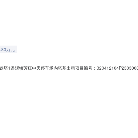
03-10所有权人：常州市武进区遥观镇芳庄社区股份经济合作社权证编号
面积20平方，出租面积20平方，规定用途为无人值守基站，交易方式为
.80万元
1遥观镇芳庄中天停车场内塔基出租项目编号：320412104P2303
观镇村（社区）:芳庄社区组别：登记日期：2023-03-10所有权人：常
塔基，坐落于遥观镇芳庄中天停车场内，土地资源面积20平方，出租面积