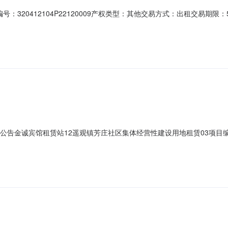
：320412104P22120009产权类型：其他交易方式：出租交易期
22-12-19所有权人：常州市武进区遥观镇芳庄社区股份经济合作社权证编
亩，年租金30000元，租期五年，先付后用。承包权人：经营权人：权证
告金诚宾馆租赁站12遥观镇芳庄社区集体经营性建设用地租赁03项目编号：32
产权信息乡镇（街道）:遥观镇村（社区）:芳庄社区组别：登记日期：2022
镇芳庄社区集体经营性建设用地租赁03,坐落于遥观镇芳庄社区，面积275