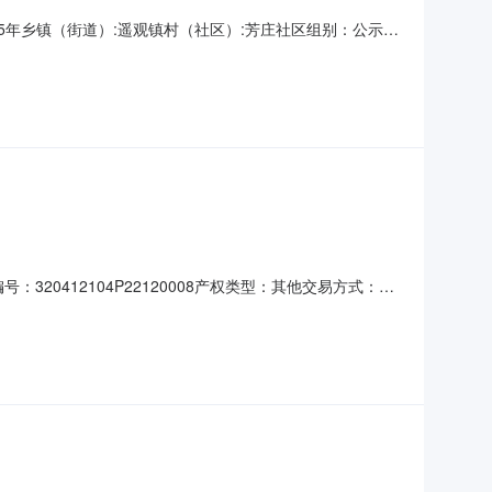
限：5年乡镇（街道）:遥观镇村（社区）:芳庄社区组别：公示日
号：权证年限：是否续租：是项目描述：遥观镇芳庄社区上田舍鱼
名称：权属类型：集体是否存在其他权利人：否他项权利人：
0412104P22120008产权类型：其他交易方式：出
-12-19所有权人：常州市武进区遥观镇芳庄社区股份经济合作社
9.6平方米，出租面积2759.6平方米，分