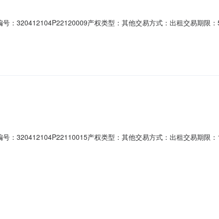
320412104P22120009产权类型：其他交易方式：出租交易期限：5
12-19所有权人：常州市武进区遥观镇芳庄社区股份经济合作社权证编号
亩，年租金30000元，租期五年，先付后用。承包权人：经营权人：权证
20412104P22110015产权类型：其他交易方式：出租交易期限：1
-11-30所有权人：常州市武进区遥观镇芳庄社区股份经济合作社权证编
源面积25平方，出租面积25平方，分1个标段出租，规定用途为自主使用