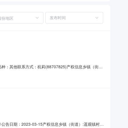
省份地区
品种：其他联系方式：杭莉(88707825)产权信息乡镇（街
，面积0.0375亩，单价480000元/年/亩，合计18000
-附属设施--补充说明-
公告日期：2023-03-15产权信息乡镇（街道）:遥观镇村