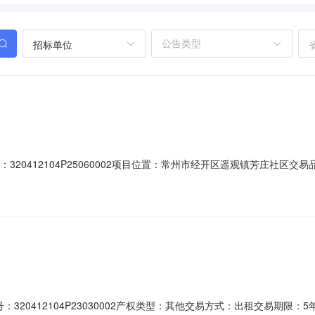
招标单位
320412104P25060002项目位置：常州市经开区遥观镇芳庄社区交易
5-06-10是否续租是资产类型--交易面积0.0平方米项目描述位于芳庄社区院内
式，租金一年一付，先付后用项目位置常州市经开区遥观镇芳庄社区项目四至-
20412104P23030002产权类型：其他交易方式：出租交易期限：5年