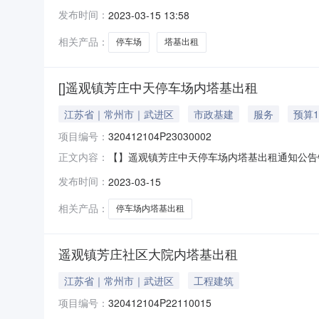
（社区）:芳庄社区组别：登记日期：2023-
发布时间：
2023-03-15 13:58
塔基，坐落于遥观镇芳庄中天停车场内，土地资源
金
相关产品：
停车场
塔基出租
[]遥观镇芳庄中天停车场内塔基出租
江苏省｜常州市｜武进区
市政基建
服务
预算1
项目编号：
320412104P23030002
【】遥观镇芳庄中天停车场内塔基出租通知公告铁塔
正文内容：
期：2023-03-15产权信息乡镇（街道）:遥
发布时间：
2023-03-15
否续租：是项目描述：遥观镇芳庄中天停车场内
租期五
相关产品：
停车场内塔基出租
遥观镇芳庄社区大院内塔基出租
江苏省｜常州市｜武进区
工程建筑
项目编号：
320412104P22110015