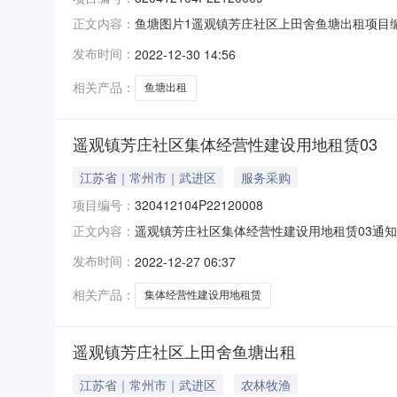
鱼塘图片1遥观镇芳庄社区上田舍鱼塘出租项目编号
正文内容：
期：2022-12-30产权信息登记日期：20
发布时间：
2022-12-30 14:56
塘出租，坐落于芳庄社区上田舍，出租面积25
项
相关产品：
鱼塘出租
遥观镇芳庄社区集体经营性建设用地租赁03
江苏省｜常州市｜武进区
服务采购
项目编号：
320412104P22120008
遥观镇芳庄社区集体经营性建设用地租赁03通知公
正文内容：
租交易期限：15年公告日期：2022-12-26
发布时间：
2022-12-27 06:37
权证编号：权证年限：是否续租：是项目描述：遥观
相关产品：
集体经营性建设用地租赁
遥观镇芳庄社区上田舍鱼塘出租
江苏省｜常州市｜武进区
农林牧渔