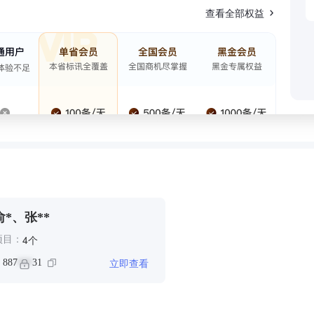
查看全部权益
俞*、张**
个
4
项目：
立即查看
：
887
31
***