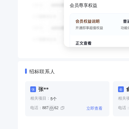
会员尊享权益
招标联系人
张**
张
俞
个
5
相关项目：
相关
立即查看
电话：
887
62
电话
***