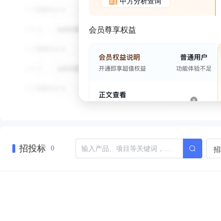
甲方分析查询
会员尊享权益
招投标
招
0