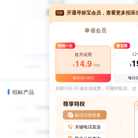
开通寻标宝会员，查看更多招采
VIP
单省会员
限购一次
最划算
1
首月试用
1
14.9
¥39
¥
¥
每日仅0.48元
每日仅
到期29元/月/省自动续费，可随时取消。
招标产品
标讯详情查看
关键电话直连