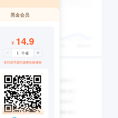
黑金会员
14.9
¥
支付后可进行选择生效省份