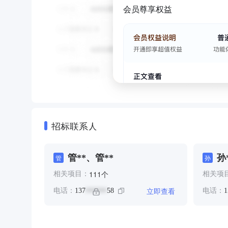
会员尊享权益
招标联系人
管**、管**
孙
管
孙
个
111
相关项目：
相关项
立即查看
电话：
137
58
电话：
1
******