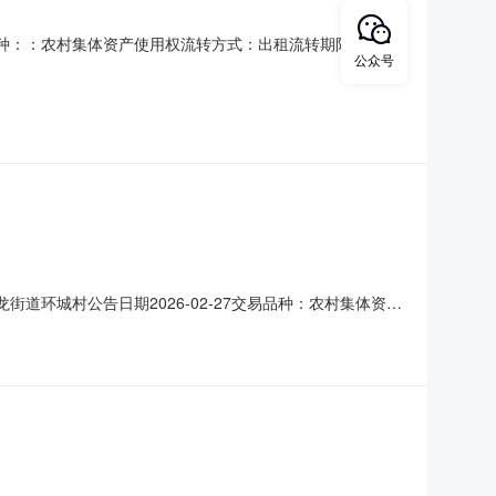
8交易品种：：农村集体资产使用权流转方式：出租流转期限：2年
公众号
别：--登记日期：2026-02-28是否续租：否交易面积：
：盐城市亭湖区毓龙街道环城村项
毓龙街道环城村公告日期2026-02-27交易品种：农村集体资产
-12是否续租否资产类型商铺交易面积102.74平方米项目描
南至：海纯路西至：人民路北至：