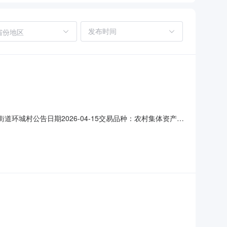
省份地区
街道环城村公告日期2026-04-15交易品种：农村集体资产使
-07是否续租否资产类型其他交易面积28.24平方米项目描述环
：海纯路西至：人民路北至：潮声路附属设施