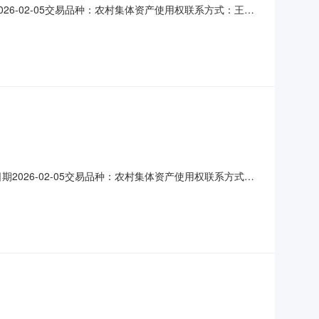
2026-02-05交易品种：农村集体资产使用权联系方式：王芹
商铺交易面积38.00平方米项目描述环城村永宁路31号116号
--补充说明1、项目详情自行前往了解
日期2026-02-05交易品种：农村集体资产使用权联系方式：
资产类型商铺交易面积38.00平方米项目描述环城村用永宁路31
路附属设施--补充说明1、项目详情自