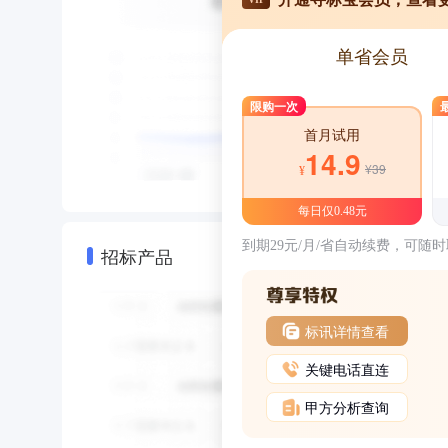
单省会员
限购一次
首月试用
14.9
¥39
¥
每日仅0.48元
到期29元/月/省自动续费，可随
招标产品
标讯详情查看
关键电话直连
甲方分析查询