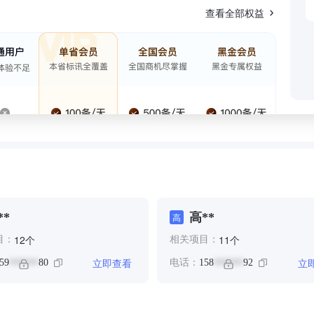
查看全部权益
**
高**
高
个
个
12
11
目：
相关项目：
立即查看
立
59
80
电话：
158
92
******
******