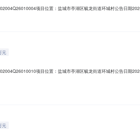
02004Q26010004项目位置：盐城市亭湖区毓龙街道环城村公告日期2
毓龙街道村（社区）环城村组别--登记日期2026-01-28是否续租否资产类
项目四至东至：开放大道道路南至：黄海路西至：永宁路北至：海纯路附属
万元
02004Q26010010项目位置：盐城市亭湖区毓龙街道环城村公告日期2
毓龙街道村（社区）环城村组别--登记日期2026-01-28是否续租否资产类型
目四至东至：开放大道南至：黄海路西至：永宁路北至：海纯路附属设施-
万元