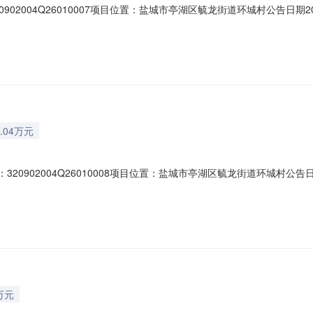
902004Q26010007项目位置：盐城市亭湖区毓龙街道环城村公告日期
毓龙街道村（社区）环城村组别--登记日期2026-01-28是否续租否资产类型
项目四至东至：开放大道南至：黄海路西至：永宁路北至：海纯路附属设施
.04万元
20902004Q26010008项目位置：盐城市亭湖区毓龙街道环城村公告
街道）毓龙街道村（社区）环城村组别--登记日期2026-01-28是否续租否
街道环城村项目四至东至：开放大道南至：黄海路西至：永宁路北至：海纯
万元