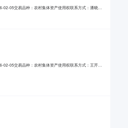
026-02-05交易品种：农村集体资产使用权联系方式：潘晓晨
型商铺交易面积38.00平方米项目描述环城村永宁路31号底层
设施--补充说明1、项目详情自行前往了
026-02-05交易品种：农村集体资产使用权联系方式：王芹
商铺交易面积38.00平方米项目描述环城村永宁路31号127门
-补充说明1、项目详情自行前往了解，打