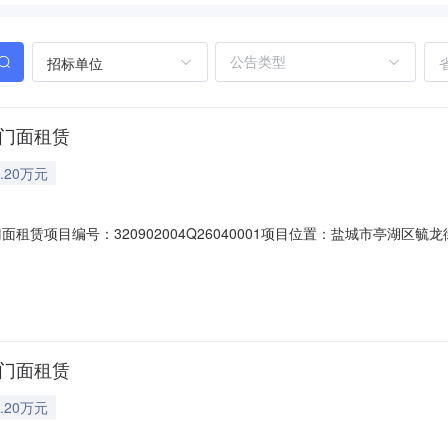
招标单位
2门面租赁
.20万元
租赁项目编号：320902004Q26040001项目位置：盐城市亭湖区毓龙
）产权信息乡镇（街道）毓龙街道村（社区）环城村组别--登记日期2026-04
门面租赁项目位置盐城市亭湖区毓龙街道环城村项目四至东至：文泽路南至
2门面租赁
.20万元