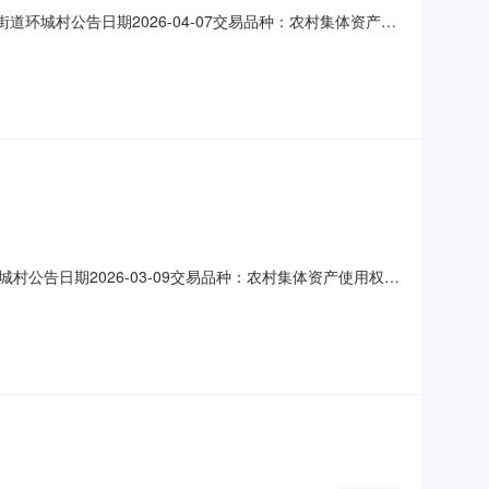
街道环城村公告日期2026-04-07交易品种：农村集体资产使
-07是否续租否资产类型其他交易面积28.24平方米项目描述环
：海纯路西至：人民路北至：潮声路附属设施
环城村公告日期2026-03-09交易品种：农村集体资产使用权联
否续租否资产类型商铺交易面积121.85平方米项目描述环城村
海路西至：人民路北至：海纯路