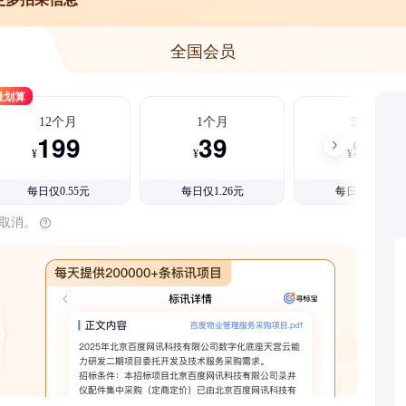
全国会员
最划算
12个月
1个月
3个月
199
39
99
¥
¥
¥
每日仅0.55元
每日仅1.26元
每日仅1.08元
时取消。