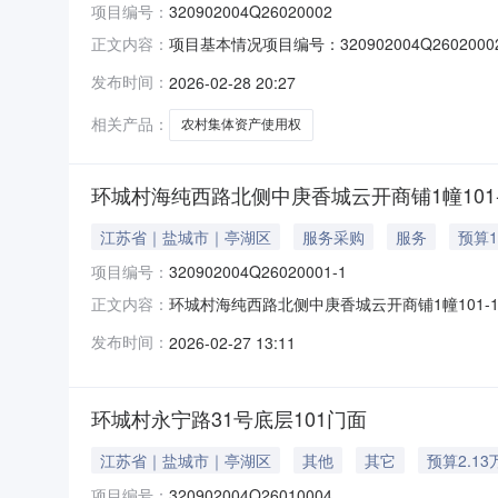
项目编号：
320902004Q26020002
项目基本情况项目编号：320902004Q260
正文内容：
交易底价：-交易面积：121.85平方米联系方式：
发布时间：
2026-02-28 20:27
121.85平方米质量等级：--利用现状：--项
相关产品：
农村集体资产使用权
环城村海纯西路北侧中庚香城云开商铺1幢101-
江苏省｜盐城市｜亭湖区
服务采购
服务
预算1
项目编号：
320902004Q26020001-1
环城村海纯西路北侧中庚香城云开商铺1幢101-10
正文内容：
使用权联系方式：潘晓晨（0515-88858185
发布时间：
2026-02-27 13:11
述环城村海纯西路北侧中庚香城云开商铺1幢10
环城村永宁路31号底层101门面
江苏省｜盐城市｜亭湖区
其他
其它
预算2.13
项目编号：
320902004Q26010004