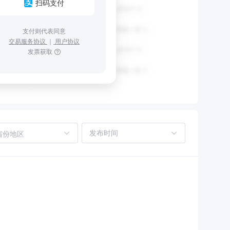
扫码支付
支付则代表同意
交易服务协议
｜
用户协议
发票获取
省份地区