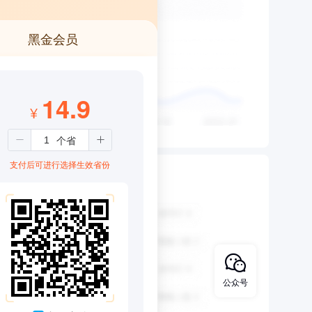
黑金会员
14.9
¥
支付后可进行选择生效省份
公众号