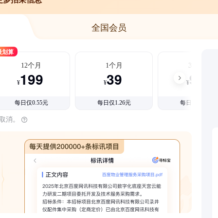
全国会员
最划算
12个月
1个月
3个月
199
39
99
¥
¥
¥
每日仅0.55元
每日仅1.26元
每日仅1.08元
时取消。