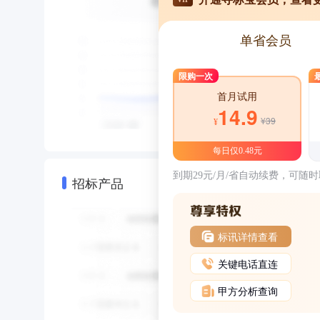
单省会员
限购一次
首月试用
14.9
¥39
¥
每日仅0.48元
到期29元/月/省自动续费，可随
招标产品
标讯详情查看
关键电话直连
甲方分析查询