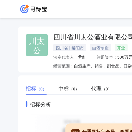
四川省川太公酒业有限公
川太
公
四川省 | 绵阳市
白酒制造
开业
法定代表人：
尹红
注册资本：
500万
经营范围：
白酒生产、销售，副食品、日杂
招标
中标
代理
（0）
（0）
（0）
招标分析
开通寻标宝会员，查看
VIP