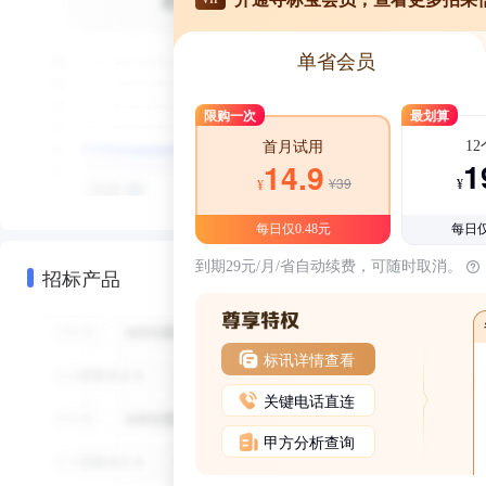
单省会员
限购一次
最划算
1
首月试用
1
14.9
¥39
¥
¥
每日仅0.48元
每日仅
到期29元/月/省自动续费，可随时取消。
招标产品
标讯详情查看
关键电话直连
甲方分析查询