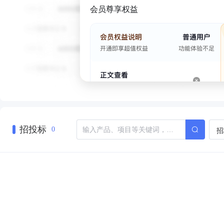
会员尊享权益
招投标
招
0