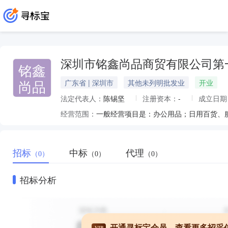
深圳市铭鑫尚品商贸有限公司第
铭鑫
尚品
广东省 | 深圳市
其他未列明批发业
开业
法定代表人：
陈锡坚
注册资本：
-
成立日期
经营范围：
招标
中标
代理
（0）
（0）
（0）
招标分析
开通寻标宝会员，查看更多招采
VIP