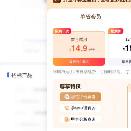
单省会员
限购一次
最划算
1
首月试用
1
14.9
¥39
¥
¥
每日仅0.48元
每日仅
到期29元/月/省自动续费，可随时取消。
招标产品
标讯详情查看
关键电话直连
甲方分析查询