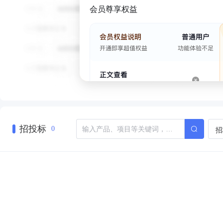
会员尊享权益
招投标
招
0