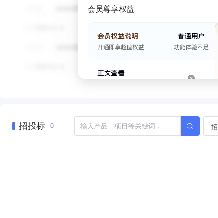
会员尊享权益
招投标
招
0