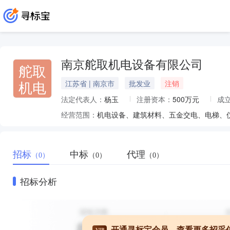
南京舵取机电设备有限公司
舵取
机电
江苏省 | 南京市
批发业
注销
法定代表人：
杨玉
注册资本：
500万元
成
经营范围：
招标
中标
代理
（0）
（0）
（0）
招标分析
开通寻标宝会员，查看更多招采
VIP