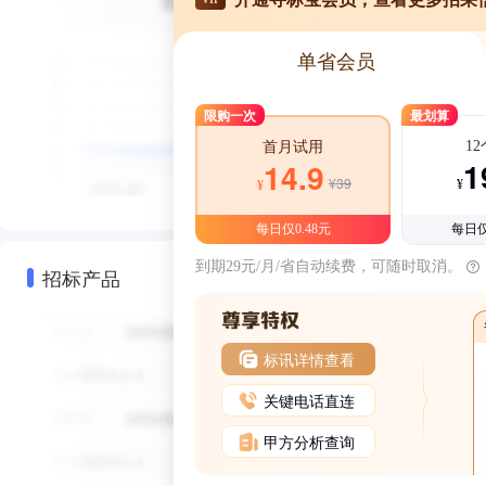
单省会员
限购一次
最划算
1
首月试用
1
14.9
¥39
¥
¥
每日仅0.48元
每日仅
到期29元/月/省自动续费，可随时取消。
招标产品
标讯详情查看
关键电话直连
甲方分析查询