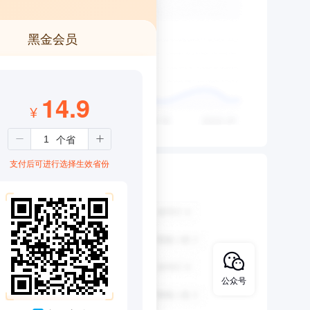
黑金会员
14.9
¥
支付后可进行选择生效省份
公众号