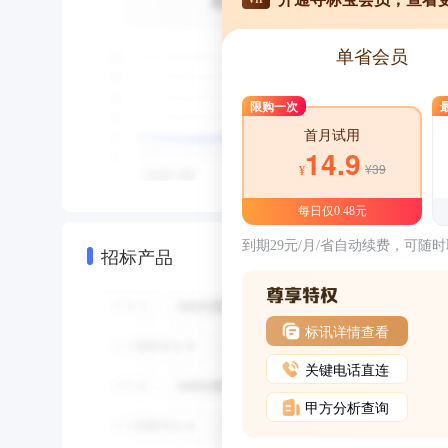
单省会员
限购一次
首月试用
14.9
¥39
¥
每日仅0.48元
到期29元/月/省自动续费，可随
招标产品
标讯详情查看
关键电话直连
甲方分析查询