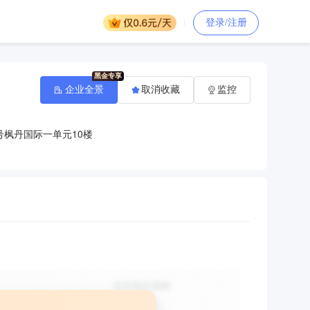
登录/注册
企业全景
取消收藏
监控
号枫丹国际一单元10楼