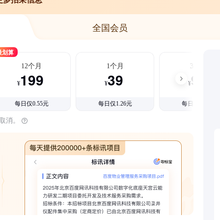
全国会员
最划算
12个月
1个月
3个月
199
39
99
¥
¥
¥
每日仅0.55元
每日仅1.26元
每日仅1.08元
时取消。