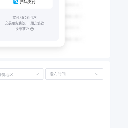
扫码支付
支付则代表同意
交易服务协议
｜
用户协议
发票获取
省份地区