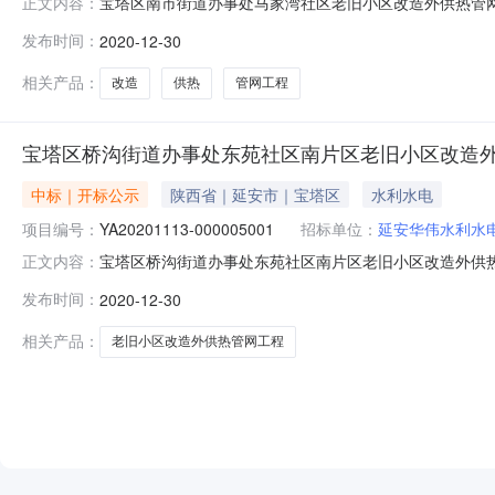
宝塔区南市街道办事处马家湾社区老旧小区改造外供热管网工程（施
正文内容：
西省延安市第一开标室开标时间2020-12-3015:30开标记
发布时间：
2020-12-30
额:10000.0元,投标文件递交时间:2020-12-2822:52
相关产品：
改造
供热
管网工程
宝塔区桥沟街道办事处东苑社区南片区老旧小区改造外
中标｜开标公示
陕西省｜延安市｜宝塔区
水利水电
项目编号：
YA20201113-000005001
招标单位：
延安华伟水利水
宝塔区桥沟街道办事处东苑社区南片区老旧小区改造外供热管网工程
正文内容：
点陕西省延安市第一开标室开标时间2020-12-3011:16
发布时间：
2020-12-30
投标文件递交时间:,投标人名称:延安鸿厦建筑工程有限公司;项目
相关产品：
老旧小区改造外供热管网工程