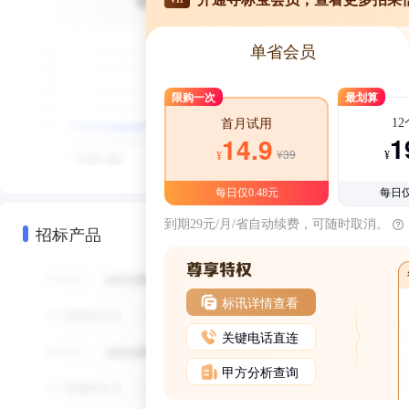
单省会员
限购一次
最划算
1
首月试用
1
14.9
¥39
¥
¥
每日仅0.48元
每日仅
到期29元/月/省自动续费，可随时取消。
招标产品
标讯详情查看
关键电话直连
甲方分析查询