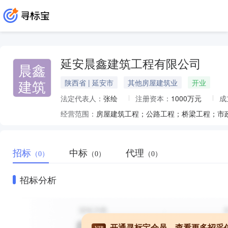
延安晨鑫建筑工程有限公司
晨鑫
建筑
陕西省 | 延安市
其他房屋建筑业
开业
法定代表人：
张绘
注册资本：
1000万元
成
经营范围：
招标
中标
代理
（0）
（0）
（0）
招标分析
开通寻标宝会员，查看更多招采
VIP