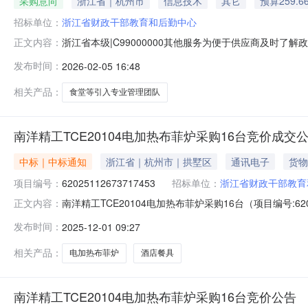
采购意向
浙江省｜杭州市
信息技术
其它
预算259.6
招标单位：
浙江省财政干部教育和后勤中心
浙江省本级|C99000000其他服务为便于供应商及时
正文内容：
干部教育和后勤中心2026年2月采购意向公开如下：采购
发布时间：
2026-02-05 16:48
额是落实政府采购政策功能情况落实政府采购相关政策预计采购
采
相关产品：
食堂等引入专业管理团队
南洋精工TCE20104电加热布菲炉采购16台竞价成交
中标｜中标通知
浙江省｜杭州市｜拱墅区
通讯电子
货物
项目编号：
62025112673717453
招标单位：
浙江省财政干部教育
南洋精工TCE20104电加热布菲炉采购16台（项目编号:6
正文内容：
采购16台项目编号：62025112673717453项目联
发布时间：
2025-12-01 09:27
11-2609:21-2025-11-2818:00二、采购单
相关产品：
电加热布菲炉
酒店餐具
南洋精工TCE20104电加热布菲炉采购16台竞价公告