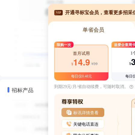
开通寻标宝会员，查看更多招采
VIP
单省会员
限购一次
送爱企查周
1
首月试用
14.9
¥39
¥
¥
每日仅0.48元
每日仅
到期29元/月/省自动续费，可随时取消。
招标产品
标讯详情查看
关键电话直连