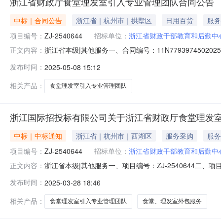
浙江省财政厅食堂理发室引入专业管理团队合同公告
中标｜合同公告
浙江省｜杭州市｜拱墅区
日用百货
服务
项目编号：
ZJ-2540644
招标单位：
浙江省财政干部教育和后勤中
浙江省本级|其他服务一、合同编号：11N779397450
正文内容：
政厅食堂理发室引入专业管理团队五、合同主体采购人（甲方
发布时间：
2025-05-08 15:12
杭州浙财金禧酒店管理有限责任公司地址：杭州市西湖区杨公堤
相关产品：
食堂理发室引入专业管理团队
浙江国际招投标有限公司关于浙江省财政厅食堂理发室
中标｜中标通知
浙江省｜杭州市｜西湖区
服务采购
服务
项目编号：
ZJ-2540644
招标单位：
浙江省财政干部教育和后勤中
浙江省本级|其他服务一、项目编号：ZJ-2540644二
正文内容：
应商名称中标供应商地址1报价：1198800（元）杭州浙
发布时间：
2025-03-28 18:46
信息：序号标项名称标的名称服务范围服务要求服务时间
江省财政厅食堂、
相关产品：
食堂理发室引入专业管理团队
食堂、理发室外包服务