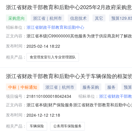
浙江省财政干部教育和后勤中心2025年2月政府采购
采购意向
浙江省｜杭州市
信息技术
其它
预算129.8
招标单位：
浙江省财政干部教育和后勤中心
浙江省本级|C99000000其他服务为便于供应商及时
正文内容：
干部教育和后勤中心2025年2月采购意向公开如下：采购
发布时间：
2025-02-14 18:22
业面向中小企业落实政府采购政策功能情况落实政府采购相
（元）：1298
相关产品：
食堂理发室引入专业管理团队
浙江省财政干部教育和后勤中心关于车辆保险的框架
中标｜中标通知
浙江省｜杭州市
服务采购
服务
预算
项目编号：
2181101000018042434
招标单位：
浙江省财政干部教
浙江省本级|财产保险服务浙江省财政干部教育和后勤中心关于
正文内容：
目信息项目名称:浙江省财政干部教育和后勤中心关于车辆保险的
发布时间：
2024-12-12 12:18
号信息采购计划金额1[2024]97780号2390.69项目
相关产品：
车辆保险
公务用车保险服务