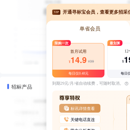
开通寻标宝会员，查看更多招采
VIP
单省会员
限购一次
最划算
1
首月试用
1
14.9
¥39
¥
¥
每日仅0.48元
每日仅
到期29元/月/省自动续费，可随时取消。
招标产品
标讯详情查看
关键电话直连