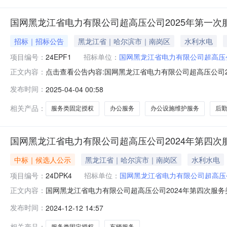
国网黑龙江省电力有限公司超高压公司2025年第一
招标｜招标公告
黑龙江省｜哈尔滨市｜南岗区
水利水电
项目编号：
24EPF1
招标单位：
国网黑龙江省电力有限公司超高压
点击查看公告内容:国网黑龙江省电力有限公司超高压公司2
正文内容：
第一次服务类固定授权竞争性谈判采购采购编号：24EPF
发布时间：
2025-04-04 00:58
出资比例为100%，资金来源已落实，采购人为国网黑龙
对该项目进行公开竞争性
相关产品：
服务类固定授权
办公服务
办公设施维护服务
后
国网黑龙江省电力有限公司超高压公司2024年第四次
中标｜候选人公示
黑龙江省｜哈尔滨市｜南岗区
水利水电
项目编号：
24DPK4
招标单位：
国网黑龙江省电力有限公司超高压
国网黑龙江省电力有限公司超高压公司2024年第四次服
正文内容：
定授权竞争性谈判采购（框架）推荐的成交候选人公示（采购
发布时间：
2024-12-12 14:57
购（框架）24DPK4采购评审工作已经结束，现将评审
以书面形式提出。序号分标
相关产品：
服务类固定授权
车辆服务