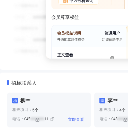
甲方分析查询
会员尊享权益
招标联系人
柳**
李**
柳
李
个
个
5
4
相关项目：
相关项目：
立即查看
电话：
045
11
电话：
045
*******
*****