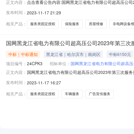
点击查看公告内容:国网黑龙江省电力有限公司超高压公司2
正文内容：
公司2023年第三次服务类固定授权竞争性谈判采购项目成
发布时间：
2023-11-17 21:29
项目成交结果公告（采购项目编号：24CPF3）国网黑
司授权采购工作领导
相关产品：
服务类固定授权
保险服务
房屋维修
非电网设备
国网黑龙江省电力有限公司超高压公司2023年第三次
中标｜中标通知
黑龙江省｜哈尔滨市｜南岗区
中标6150元
项目编号：
24CPK3
招标单位：
国网黑龙江省电力有限公司超高压
国网黑龙江省电力有限公司超高压公司2023年第三次服
正文内容：
权竞争性谈判采购（框架）项目成交结果公告（采购项目编
发布时间：
2023-11-17 16:27
作已结束，经评审委员会评审并报公司授权采购工作领导
公司1.05002车辆服务包2
相关产品：
服务类固定授权
车辆服务
广告宣传服务