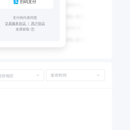
扫码支付
支付则代表同意
交易服务协议
｜
用户协议
发票获取
省份地区