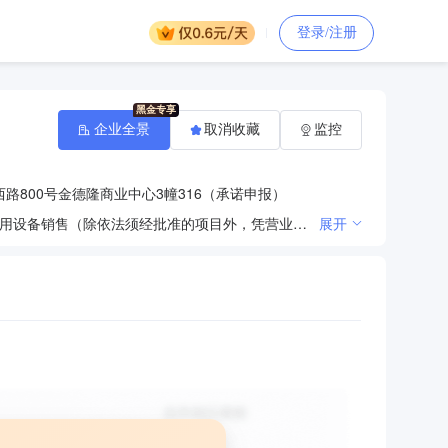
登录/注册
企业全景
取消收藏
监控
路800号金德隆商业中心3幢316（承诺申报）
一般项目：农村生活垃圾经营性服务；环境卫生公共设施安装服务；生活垃圾处理装备销售；环境保护专用设备销售（除依法须经批准的项目外，凭营业执照依法自主开展经营活动）。许可项目：城市生活垃圾经营性服务；餐厨垃圾处理；城市建筑垃圾处置（清运）（依法须经批准的项目，经相关部门批准后方可开展经营活动，具体经营项目以审批结果为准）。
展开