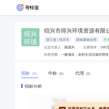
绍兴市得兴环境资源有限
得兴
环境
浙江省 | 绍兴市
固体废物治理
开
法定代表人：
陈国兴
注册资本：
100
经营范围：
招标
中标
代理
（0）
（0）
（0）
招标分析
开通寻标宝会员，查看
VIP