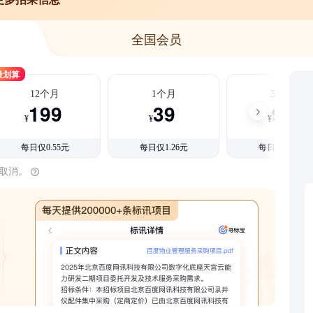
全国会员
最划算
12个月
1个月
3个月
199
39
99
¥
¥
¥
每日仅0.55元
每日仅1.26元
每日仅1.08元
时取消。