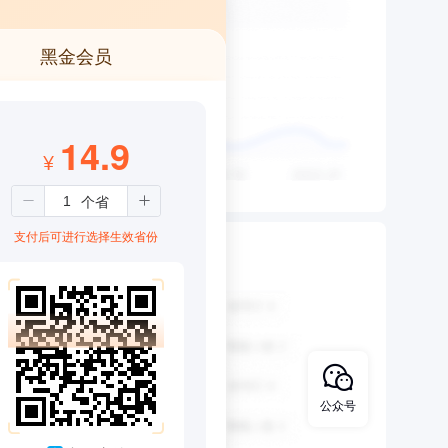
黑金会员
14.9
¥
支付后可进行选择生效省份
公众号