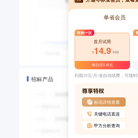
单省会员
限购一次
首月试用
14.9
¥39
¥
每日仅0.48元
到期29元/月/省自动续费，可随
招标产品
标讯详情查看
关键电话直连
甲方分析查询