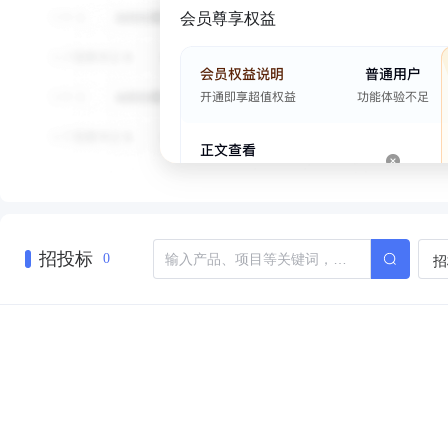
会员尊享权益
招投标
招
0