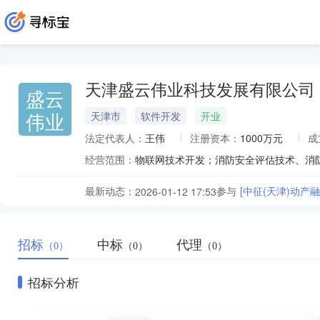
天津盛云伟业科技发展有限公司
盛云
伟业
天津市
软件开发
开业
法定代表人：
王伟
注册资本：
1000万元
成
经营范围：
最新动态：
参与
[中征(天津)动
2026-01-12 17:53
招标
中标
代理
（0）
（0）
（0）
招标分析