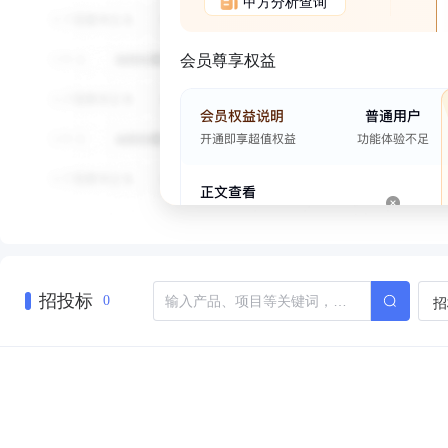
甲方分析查询
会员尊享权益
招投标
招
0