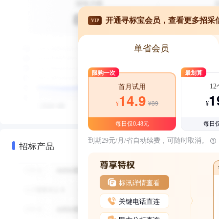
开通寻标宝会员，查看更多招采
VIP
单省会员
限购一次
最划算
1
首月试用
1
14.9
¥39
¥
¥
每日仅0.48元
每日仅
到期29元/月/省自动续费，可随时取消。
招标产品
标讯详情查看
关键电话直连