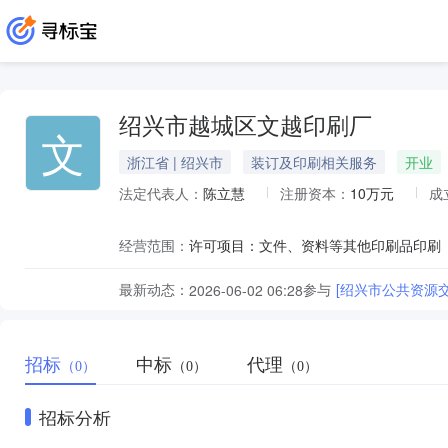
绍兴市越城区文越印刷厂
文
浙江省 | 绍兴市
装订及印刷相关服务
开业
法定代表人：
陈立慧
注册资本：
10万元
成
经营范围：
最新动态：
参与
[绍兴市公共资源
2026-06-02 06:28
招标
中标
代理
（0）
（0）
（0）
招标分析