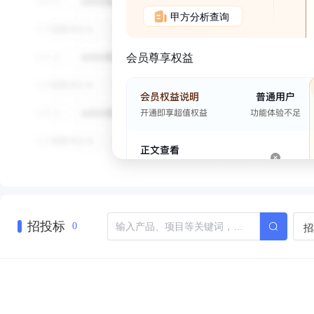
甲方分析查询
会员尊享权益
招投标
招
0