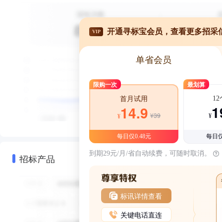
开通寻标宝会员，查看更多招采
VIP
单省会员
限购一次
最划算
1
首月试用
1
14.9
¥39
¥
¥
每日仅0.48元
每日仅
到期29元/月/省自动续费，可随时取消。
招标产品
标讯详情查看
关键电话直连