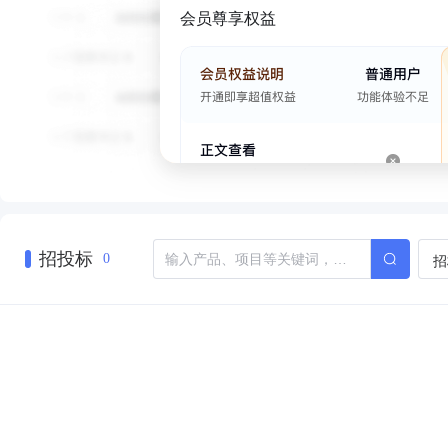
会员尊享权益
招投标
招
0