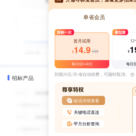
单省会员
限购一次
最划算
1
首月试用
1
14.9
¥39
¥
¥
每日仅0.48元
每日仅
到期29元/月/省自动续费，可随时取消。
招标产品
标讯详情查看
关键电话直连
甲方分析查询