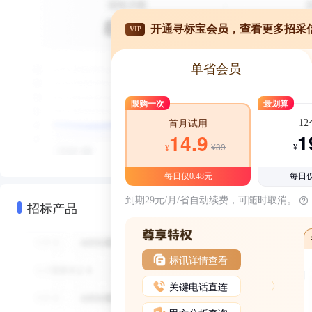
开通寻标宝会员，查看更多招采
VIP
单省会员
限购一次
最划算
1
首月试用
1
14.9
¥39
¥
¥
每日仅0.48元
每日仅
到期29元/月/省自动续费，可随时取消。
招标产品
标讯详情查看
关键电话直连