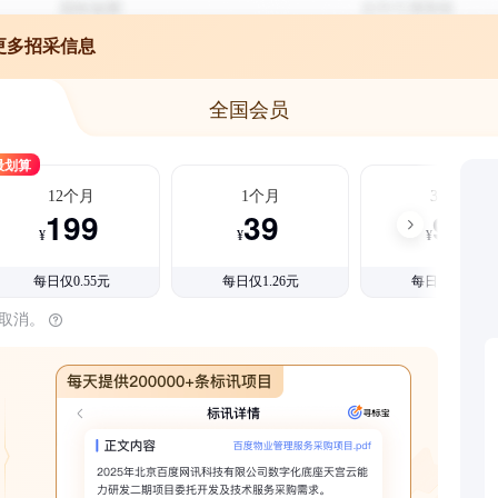
更多招采信息
全国会员
最划算
12个月
1个月
3个月
199
39
99
¥
¥
¥
每日仅0.55元
每日仅1.26元
每日仅1.08元
时取消。