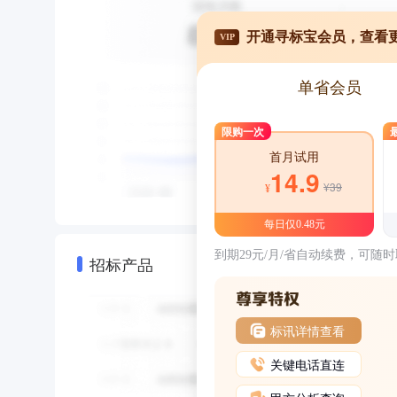
开通寻标宝会员，查看
VIP
单省会员
限购一次
首月试用
14.9
¥39
¥
每日仅0.48元
到期29元/月/省自动续费，可随
招标产品
标讯详情查看
关键电话直连