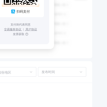
扫码支付
支付则代表同意
交易服务协议
｜
用户协议
发票获取
省份地区