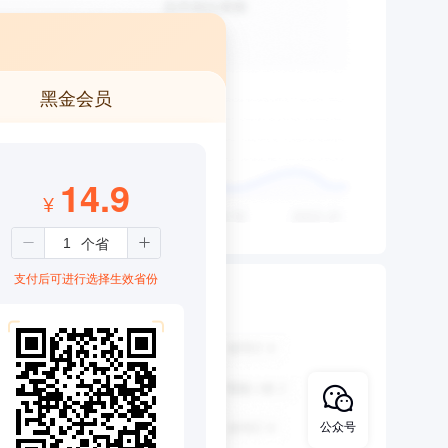
黑金会员
14.9
¥
支付后可进行选择生效省份
公众号