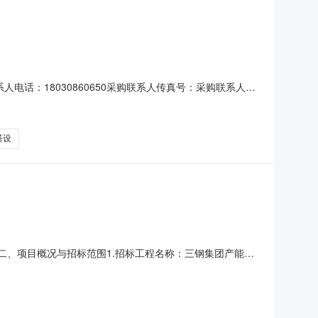
人电话：18030860650采购联系人传真号：采购联系人
团工业安装分公司现对中国十九冶福建三钢热风炉工程土建III标劳
集团产能置换(罗源闽光)及配套
搭设
-024二、项目概况与招标范围1.招标工程名称：三钢集团产能置
承包项目土建III标段劳务分包工程；2.项目施工地点：福
制安、砌筑、抹灰、混凝土浇筑、地坪施工、支架、脚手架搭