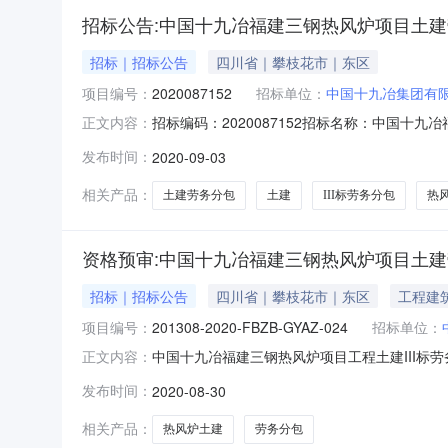
招标公告:中国十九冶福建三钢热风炉项目土建劳
招标｜招标公告
四川省｜攀枝花市｜东区
项目编号：
2020087152
招标单位：
中国十九冶集团有
招标编码：2020087152招标名称：中国十九
正文内容：
EMAIL：564869096@qq.com中国
发布时间：
2020-09-03
务分包项目进行公开招标。一、招标编号：201308
相关产品：
土建劳务分包
土建
III标劳务分包
热
资格预审:中国十九冶福建三钢热风炉项目土建劳
招标｜招标公告
四川省｜攀枝花市｜东区
工程建
项目编号：
201308-2020-FBZB-GYAZ-024
招标单位：
中国十九冶福建三钢热风炉项目工程土建III标劳务
正文内容：
换（罗源闽光）及配套项目热风炉、煤气干法除尘
发布时间：
2020-08-30
建罗源闽光钢铁有限责任公司厂区内；3.招标
设等；
相关产品：
热风炉土建
劳务分包