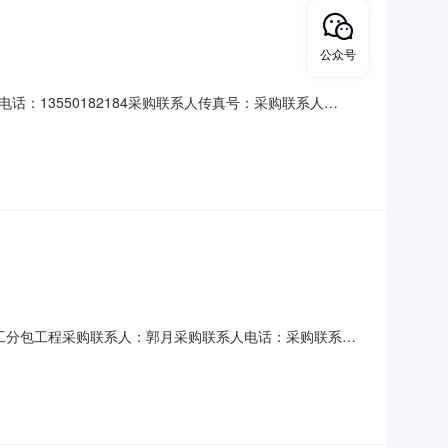
公众号
话：13550182184采购联系人传真号：采购联系人
安装分公司现对锦言大桥U肋制作委托加工进行询价采购，具体事
必须是独立的法人单位，具备一般纳税人资格。投标人在
托加工分包工程采购联系人：郭月采购联系人电话：采购联系人
作委托加工询价公告中国十九冶集团有限公司工业安装分公司现对
-FBXJ-GYAZ-022二、项目名称：