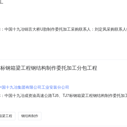
工
书名称：中国十九冶锦言大桥U肋制作委托加工采购联系人：刘定凤采购联系人电
国十九冶锦言大桥锦项目U肋制作委托加工询价公告中国十九冶集团有限公司工业
BXJ-GYAZ-025二、项目名称：锦言大桥项目三、报价条件：1、投标人
J7标钢箱梁工程钢结构制作委托加工分包工程
中国十九冶集团有限公司工业安装分公司
书名称：中国十九冶成资渝高速公路TJ5、TJ7标钢箱梁工程钢结构制作委
5@qq.com中国十九冶成资渝高速公路TJ5、TJ7标钢箱梁项目钢结构制
委托加工物资进行询价采购，具体事项如下：一、询价编号：201308-2020
箱梁工程
钢结构制作