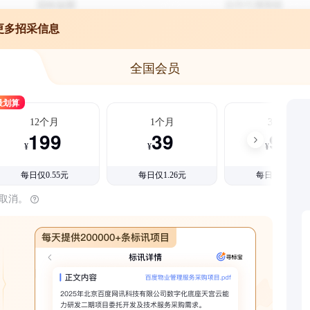
更多招采信息
全国会员
最划算
12个月
1个月
3个月
199
39
99
¥
¥
¥
每日仅0.55元
每日仅1.26元
每日仅1.08元
时取消。