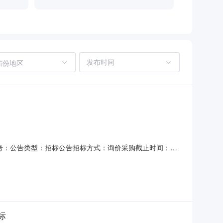
省份地区
项目编号：公告类型：招标公告招标方式：询价采购截止时间：
询价通知书编码：20210105820询价通知书名称：中国十九
726采购联系人传真号：028-814
标