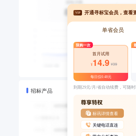
开通寻标宝会员，查看
VIP
单省会员
限购一次
首月试用
14.9
¥39
¥
每日仅0.48元
到期29元/月/省自动续费，可随
招标产品
标讯详情查看
关键电话直连