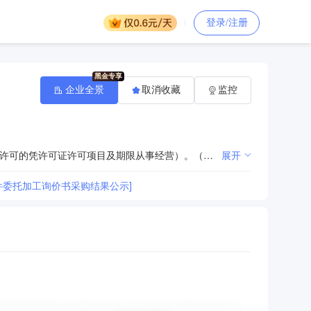
登录/注册
企业全景
取消收藏
监控
线路、管道、机械设备安装；金属结构、钢卷管、紧固件、金属压型瓦制造。（以上经营范围中涉及前置许可的凭许可证许可项目及期限从事经营）。（依法须经批准的项目，经相关部门批准后方可开展经营活动）
展开
件委托加工询价书采购结果公示]