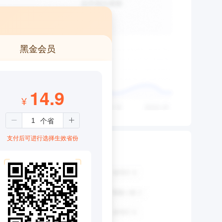
黑金会员
14.9
¥
支付后可进行选择生效省份