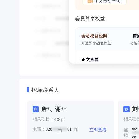
甲方分析查询
会员尊享权益
招标联系人
唐*、谢**
刘
唐
刘
钱
个
60
相关项目：
相关项
ec-
立即查看
电话：
028
01
*******
邮
***
箱：
cn