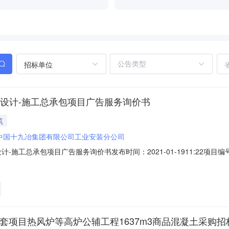
招标单位
设计-施工总承包项目广告服务询价书
筑
中国十九冶集团有限公司工业安装分公司
-施工总承包项目广告服务询价书发布时间：2021-01-1911:22
地区：四川省招标产品：不锈钢宣传栏,吊顶所属行业：;建筑、装饰五金;木材板材;
包项目广告服务询价书采购联系人：黄晓岚采购联系人电话：028-87839
套项目热风炉等高炉公辅工程1637m3商品混凝土采购招