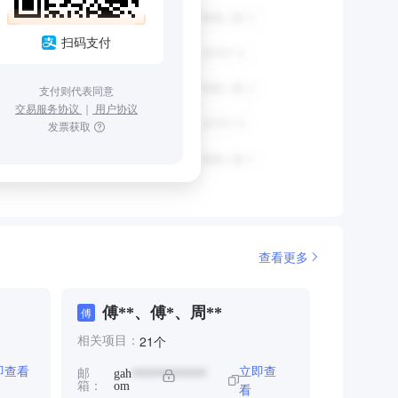
扫码支付
支付则代表同意
交易服务协议
｜
用户协议
发票获取
查看更多
傅**、傅*、周**
傅
个
21
相关项目：
即查看
立即查
邮
gah
************
箱：
om
看