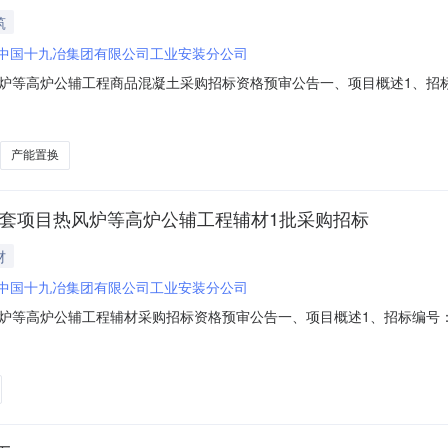
筑
中国十九冶集团有限公司工业安装分公司
炉公辅工程商品混凝土采购招标资格预审公告一、项目概述1、招标编号：201
炉公辅工程1637m3商品混凝土采购招标3、招标物资：商品混凝土,数量
5时30分二、投标人资格要求1、投标人营业执照经营范围应涵盖本次招标物
产能置换
配套项目热风炉等高炉公辅工程辅材1批采购招标
材
中国十九冶集团有限公司工业安装分公司
炉公辅工程辅材采购招标资格预审公告一、项目概述1、招标编号：201308
工程辅材1批采购招标3、招标物资：辅材,数量：1批4、送货地点：福建
人营业执照经营范围应涵盖本次招标物资，注册资金不少于300万元人民币