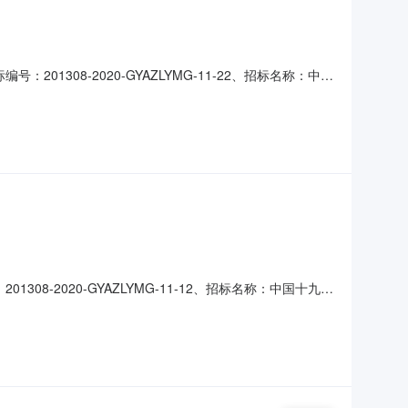
308-2020-GYAZLYMG-11-22、招标名称：中国
：1637m34、送货地点：福建三钢热风炉项目施工现场
资，注册资金不少于300万元人民币,并具备一般纳税人资
-2020-GYAZLYMG-11-12、招标名称：中国十九冶
三钢热风炉项目施工现场5、资格预审截止时间：2020年
,并具备一般纳税人资格；2、投标人与中国十九冶集团有限公