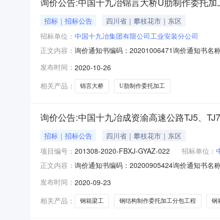
询价公告:中国十九冶锦言大桥U肋制作委托加
招标｜招标公告
四川省｜攀枝花市｜东区
招标单位：
中国十九冶集团有限公司工业安装分公司
询价通知书编码：20201006471询价通知
正文内容：
EMAIL：734611019@qq.com中
发布时间：
2020-10-26
项如下：一、询价编号：201308-2020-F
相关产品：
锦言大桥
U肋制作委托加工
询价公告:中国十九冶成资渝高速公路TJ5、T
招标｜招标公告
四川省｜攀枝花市｜东区
项目编号：
201308-2020-FBXJ-GYAZ-022
招标单位：
询价通知书编码：20200905424询价通知
正文内容：
传真号：采购联系人EMAIL：119670272
发布时间：
2020-09-23
成资渝高速公路TJ5、TJ7标钢箱梁工程钢结构制作
相关产品：
钢箱梁工
钢结构制作委托加工分包工程
钢