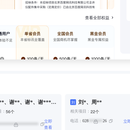
查看全部权益
**、谢**、谢*、谢***、
刘*、周**
刘
**、钱**、马**、马**
个
个
56
22
目：
相关项目：
立即
立
电话：
028
26
*******
*******************
查看