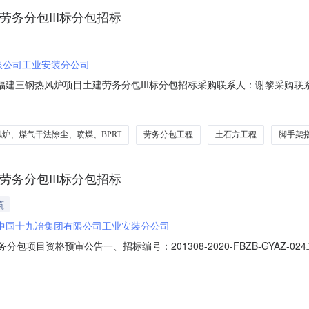
务分包III标分包招标
限公司工业安装分公司
冶福建三钢热风炉项目土建劳务分包III标分包招标采购联系人：谢黎采购联系
十九冶福建三钢热风炉项目工程土建III标劳务分包项目招标通知书中国十九冶集
-2020-FBZB-GYAZ-024二、项目概况与招标范围1.项目名称：三钢
风炉、煤气干法除尘、喷煤、BPRT
劳务分包工程
土石方工程
脚手架
务分包III标分包招标
筑
中国十九冶集团有限公司工业安装分公司
分包项目资格预审公告一、招标编号：201308-2020-FBZB-GYAZ
、喷煤、BPRT及配套设施系统工程EPC总承包项目主体标段工程施工总
工程范围：①主合同范围内土石方工程、模板支设、钢筋绑扎、预埋件的