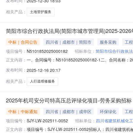
发布时间：
2025-12-30 18:03
相关产品：
土地管护服务
简阳市综合行政执法局(简阳市城市管理局)2025-2
中标｜合同公告
四川省｜成都市｜简阳市
服务采购
工程
项目编号：
N5101852025000182
招标单位：
简阳市综合行政执法
一、合同编号：N5101852025000182-1二、合同名称：
正文内容：
维修服务采购项目五、合同主体采购人(甲方)：简阳市综合行
发布时间：
2025-12-16 20:17
石兴建筑工程有限公司地址：成都东部新区石板凳街道石板东路
相关产品：
人行道维修服务
2025年机司安分司特高压总评绿化项目-劳务采购招标
中标｜中标通知
四川省｜成都市｜成华区
环保绿化
工程
项目编号：
SJY-LW-202511-0052
招标单位：
四川省建筑机械化
项目编号：SJY-LW-202511-0052招标人：四川省
正文内容：