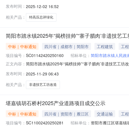
0217:00:00-2025-12-0217:00:00联系人
发布时间：
2025-12-02 16:52
相关产品：
特高压总评绿化
简阳市踏水镇2025年“揭榜挂帅”“寨子腊肉’非遗技艺
中标｜中标通知
四川省｜成都市｜简阳市
工程建筑
工程
项目编号：
SC01142420250160
招标单位：
简阳市踏水镇人民政
简阳市踏水镇2025年“揭榜挂帅”“寨子腊肉’非遗技艺工
正文内容：
SC01142420250160标段名称简阳市踏水镇2025年“揭榜
发布时间：
2025-11-29 06:43
村产权交易所阳光电子招采系统三、评审结果第一成交候选人
相关产品：
非遗技艺工坊改造
堪嘉镇胡石桥村2025产业道路项目成交公示
中标｜中标通知
四川省｜资阳市｜雁江区
交通运输
工程
项目编号：
SC11002420250281
招标单位：
资阳市雁江区堪嘉镇