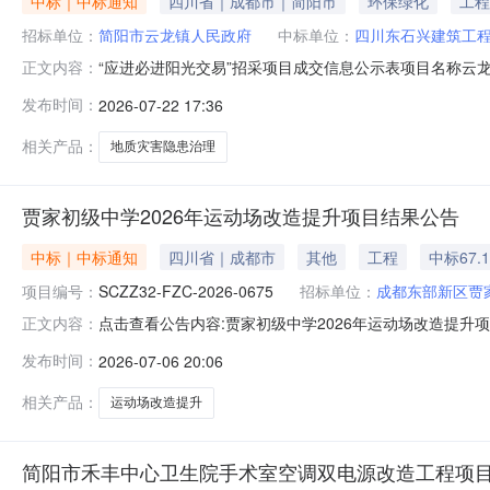
中标｜中标通知
四川省｜成都市｜简阳市
环保绿化
工程
招标单位：
简阳市云龙镇人民政府
中标单位：
四川东石兴建筑工
“应进必进阳光交易”招采项目成交信息公示表项目名称云
正文内容：
键:17711053253项目基本情况云龙镇鱼荐社区12组
发布时间：
2026-07-22 17:36
财政资金采购方式绿色通道(小额类项目)项目类型工程类决策
相关产品：
地质灾害隐患治理
贾家初级中学2026年运动场改造提升项目结果公告
中标｜中标通知
四川省｜成都市
其他
工程
中标67.
项目编号：
SCZZ32-FZC-2026-0675
招标单位：
成都东部新区贾
点击查看公告内容:贾家初级中学2026年运动场改造提升项目
正文内容：
发布时间：
2026-07-06 20:06
相关产品：
运动场改造提升
简阳市禾丰中心卫生院手术室空调双电源改造工程项目