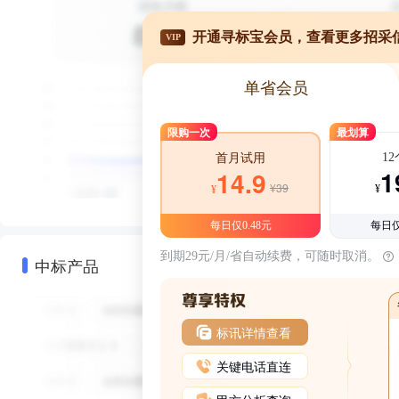
开通寻标宝会员，查看更多招采
VIP
单省会员
限购一次
最划算
1
首月试用
1
14.9
¥39
¥
¥
每日仅0.48元
每日仅
到期29元/月/省自动续费，可随时取消。
中标产品
标讯详情查看
关键电话直连