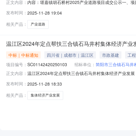
内容：堪嘉镇胡石桥村2025产业道路项目成交公示一、项目基
正文内容：
路项目标段编号SC11002420250281001二、磋商信
发布时间：
2025-11-28 19:04
公司评审信息最终报价：501260.00元（平均得分：94
相关产品：
产业道路
温江区2024年定点帮扶三合镇石马井村集体经济产业
中标｜中标通知
四川省｜成都市｜温江区
市政基建
工程
项目编号：
SC01142420250103
招标单位：
简阳市三合镇石马井
温江区2024年定点帮扶三合镇石马井村集体经济产业发展
正文内容：
项目项目编号SC01142420250103标段名称温江区20
发布时间：
2025-11-28 18:33
09-0209:30:00系统成都农村产权交易所阳光电子招
相关产品：
集体经济产业发展