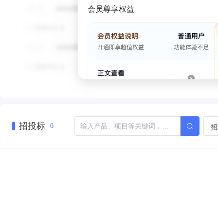
会员尊享权益
招投标
招
0