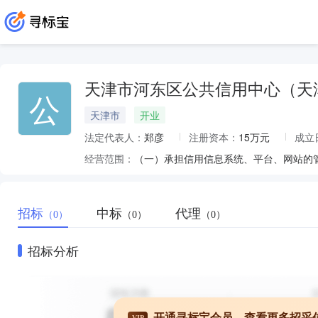
天津市河东区公共信用中心（天
公
天津市
开业
法定代表人：
郑彦
注册资本：
15万元
成立
经营范围：
招标
中标
代理
（0）
（0）
（0）
招标分析
开通寻标宝会员，查看更多招采
VIP