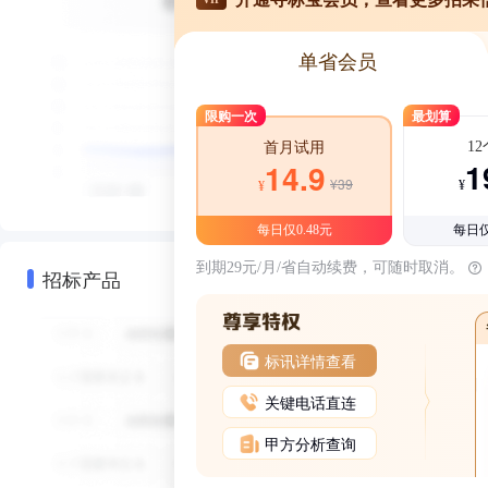
单省会员
限购一次
最划算
1
首月试用
1
14.9
¥39
¥
¥
每日仅0.48元
每日仅
到期29元/月/省自动续费，可随时取消。
招标产品
标讯详情查看
关键电话直连
甲方分析查询