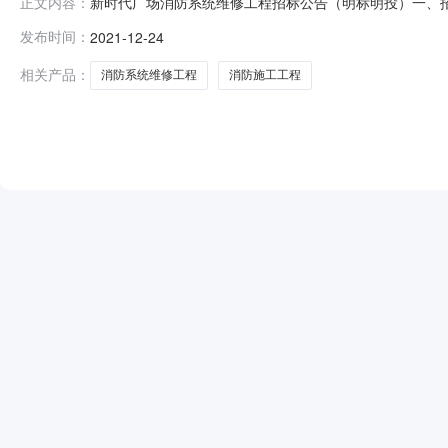
新时代广场消防系统维修工程招标公告（明标明投）一、
正文内容：
局党组3、批文名称及编号：淮南市专项物业维修资金4、
发布时间：
2021-12-24
金7、项目出资比例：100%8、是否采用“评定分离”方
2021QT01193、标段划分：共一个
相关产品：
消防系统维修工程
消防施工工程