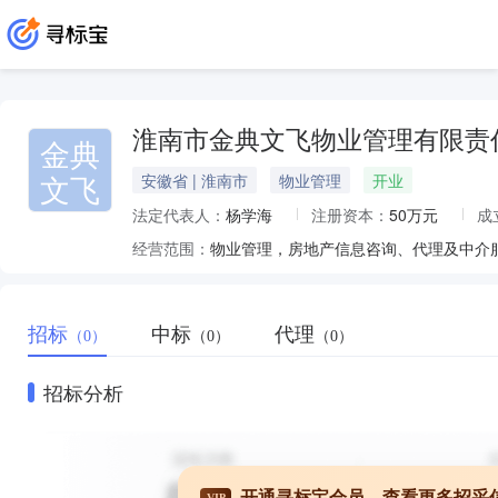
淮南市金典文飞物业管理有限责
金典
文飞
安徽省 | 淮南市
物业管理
开业
法定代表人：
杨学海
注册资本：
50万元
成
经营范围：
物业管理，房地产信息咨询、代理及中介
招标
中标
代理
（0）
（0）
（0）
招标分析
开通寻标宝会员，查看更多招采
VIP