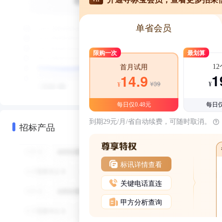
单省会员
限购一次
最划算
1
首月试用
1
14.9
¥39
¥
¥
每日仅0.48元
每日仅
到期29元/月/省自动续费，可随时取消。
招标产品
标讯详情查看
关键电话直连
甲方分析查询