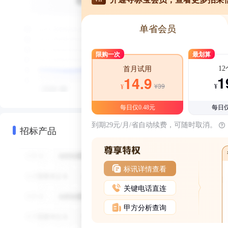
单省会员
限购一次
最划算
1
首月试用
1
14.9
¥39
¥
¥
每日仅0.48元
每日仅
到期29元/月/省自动续费，可随时取消。
招标产品
标讯详情查看
关键电话直连
甲方分析查询