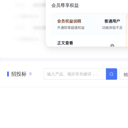
会员尊享权益
招投标
招
0