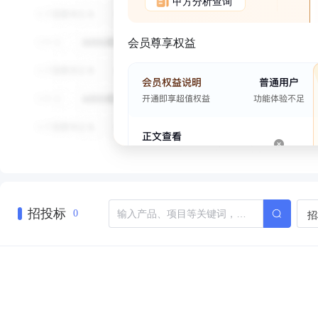
甲方分析查询
会员尊享权益
招投标
招
0