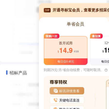
开通寻标宝会员，查看更多招采
VIP
单省会员
限购一次
最划算
1
首月试用
1
14.9
¥39
¥
¥
每日仅0.48元
每日仅
到期29元/月/省自动续费，可随时取消。
招标产品
标讯详情查看
关键电话直连