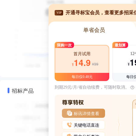
开通寻标宝会员，查看更多招采
VIP
单省会员
限购一次
最划算
1
首月试用
1
14.9
¥39
¥
¥
每日仅0.48元
每日仅
到期29元/月/省自动续费，可随时取消。
招标产品
标讯详情查看
关键电话直连