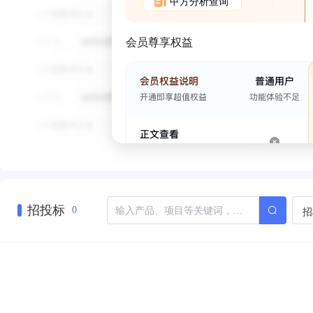
甲方分析查询
会员尊享权益
招投标
招
0