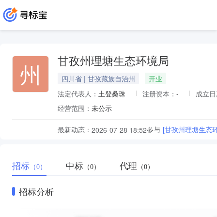
甘孜州理塘生态环境局
州
四川省 | 甘孜藏族自治州
开业
法定代表人：
土登桑珠
注册资本：
-
成立日
经营范围：
未公示
最新动态：
参与
[甘孜州理塘生态
2026-07-28 18:52
招标
中标
代理
（0）
（0）
（0）
招标分析