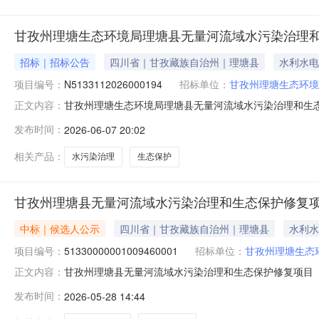
服务采购方式：竞争性磋
甘孜州理塘生态环境局理塘县无量河流域水污染治理
招标｜招标公告
四川省｜甘孜藏族自治州｜理塘县
水利水电
项目编号：
N5133112026000194
招标单位：
甘孜州理塘生态环境
甘孜州理塘生态环境局理塘县无量河流域水污染治理和生
正文内容：
平台项目电子化交易系统（以下简称“项目电子化交易系统”
发布时间：
2026-06-07 20:02
子化采购。一、项目基本情况项目编号：N5133112026
详见采购需
相关产品：
水污染治理
生态保护
甘孜州理塘县无量河流域水污染治理和生态保护修复项
中标｜候选人公示
四川省｜甘孜藏族自治州｜理塘县
水利水
项目编号：
51330000001009460001
招标单位：
甘孜州理塘生态
甘孜州理塘县无量河流域水污染治理和生态保护修复项目（甘孜
正文内容：
编号51330000001009460001001公示提交时间202
发布时间：
2026-05-28 14:44
量河流域水污染治理和生态保护修复项目施工）评标结果