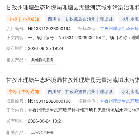
甘孜州理塘生态环境局理塘县无量河流域水污染治理和
中标｜中标通知
四川省｜甘孜藏族自治州｜理塘县
水利水电
项目编号：
N5133112026000194
招标单位：
甘孜州理塘生态环境
一、项目编号：N5133112026000194二、项目
正文内容：
勤川信全过程工程咨询有限公司成都勤川信全过程工程咨询有限
发布时间：
2026-06-25 19:24
号品目名称采购标的服务范围服务要求服务时间服务标准C200
相关产品：
其他咨询服务
甘孜州理塘生态环境局甘孜州理塘县无量河流域水污染
中标｜中标通知
四川省｜甘孜藏族自治州｜理塘县
水利水电
项目编号：
N5133112026000198
招标单位：
甘孜州理塘生态环境
甘孜州理塘生态环境局甘孜州理塘县无量河流域水污染治理和
正文内容：
无量河流域水污染治理和生态保护修复项目监理服务三、采
发布时间：
2026-06-24 13:21
898,000.00元96.63四、主要标的信息合同包1(合
相关产品：
工程监理服务