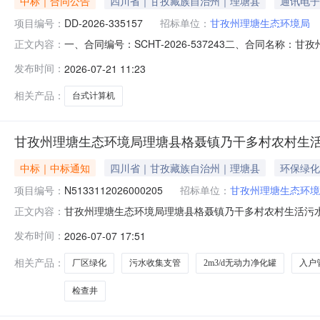
中标｜合同公告
四川省｜甘孜藏族自治州｜理塘县
通讯电子
项目编号：
DD-2026-335157
招标单位：
甘孜州理塘生态环境局
一、合同编号：SCHT-2026-537243二、合同名称
正文内容：
购订单五、合同主体采购人(甲方)：甘孜州理塘生态环境局地
发布时间：
2026-07-21 11:23
都卓嘉锦诚科技有限公司地址：四川省成都市武侯区一环路南二
相关产品：
台式计算机
甘孜州理塘生态环境局理塘县格聂镇乃干多村农村生活
中标｜中标通知
四川省｜甘孜藏族自治州｜理塘县
环保绿化
项目编号：
N5133112026000205
招标单位：
甘孜州理塘生态环境
甘孜州理塘生态环境局理塘县格聂镇乃干多村农村生活污水治
正文内容：
水治理项目三、采购结果采购包1:供应商名称供应商地址中标
发布时间：
2026-07-07 17:51
92.94四、主要标的信息合同包1(合同包一):货物类（四
相关产品：
厂区绿化
污水收集支管
2m3/d无动力净化罐
入户
检查井