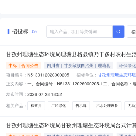
招投标
招
197
甘孜州理塘生态环境局理塘县格聂镇乃干多村农村生
中标｜合同公告
四川省｜甘孜藏族自治州｜理塘县
环保绿化
项目编号：
N5133112026000205
招标单位：
甘孜州理塘生态环境
一、合同编号：N5133112026000205-1二、合同
正文内容：
农村生活污水治理项目五、合同主体采购人(甲方)：甘孜州理
发布时间：
2026-07-28 18:52
成都市武侯区红牌楼街道佳灵路20号1栋12层20号联系方式：
相关产品：
检查井
厂区绿化
告示牌
污水处理设备
无动
甘孜州理塘生态环境局甘孜州理塘生态环境局台式计