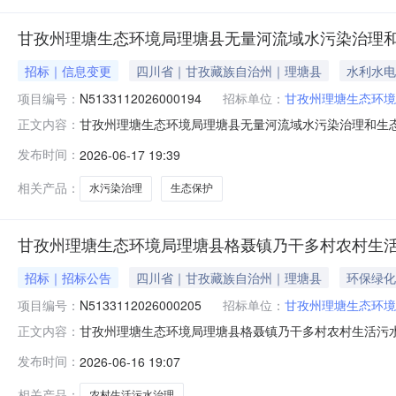
甘孜州理塘生态环境局理塘县无量河流域水污染治理和
招标｜信息变更
四川省｜甘孜藏族自治州｜理塘县
水利水电
项目编号：
N5133112026000194
招标单位：
甘孜州理塘生态环境
甘孜州理塘生态环境局理塘县无量河流域水污染治理和生态保
正文内容：
称：理塘县无量河流域水污染治理和生态保护项目首次公告
发布时间：
2026-06-17 19:39
应文件提交截止时间：2026-06-1810:00:00，更正为：2026
相关产品：
水污染治理
生态保护
甘孜州理塘生态环境局理塘县格聂镇乃干多村农村生
招标｜招标公告
四川省｜甘孜藏族自治州｜理塘县
环保绿化
项目编号：
N5133112026000205
招标单位：
甘孜州理塘生态环境
甘孜州理塘生态环境局理塘县格聂镇乃干多村农村生活污
正文内容：
目电子化交易系统（以下简称“项目电子化交易系统”）获取
发布时间：
2026-06-16 19:07
购。一、项目基本情况项目编号：N5133112026000
需求附件合
相关产品：
农村生活污水治理