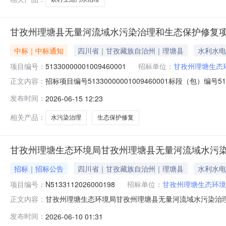
甘孜州理塘县无量河流域水污染治理和生态保护修复
中标｜中标通知
四川省｜甘孜藏族自治州｜理塘县
水利水电
项目编号：
51330000001009460001
招标单位：
甘孜州理塘生态
招标项目编号51330000001009460001标段（包）编号
正文内容：
代码人民币价格单位元甘孜州理塘县无量河流域水污染治
发布时间：
2026-06-15 12:23
州理塘县无量河流域水污染治理和生态保护修复项目施工招标
相关产品：
水污染治理
生态保护修复
甘孜州理塘生态环境局甘孜州理塘县无量河流域水污
招标｜招标公告
四川省｜甘孜藏族自治州｜理塘县
水利水电
项目编号：
N5133112026000198
招标单位：
甘孜州理塘生态环境
甘孜州理塘生态环境局甘孜州理塘县无量河流域水污染治
正文内容：
的潜在供应商应在四川省政府采购一体化平台项目电子化交易
发布时间：
2026-06-10 01:31
件。本项目通过项目电子化交易系统实行电子化采购。一、项