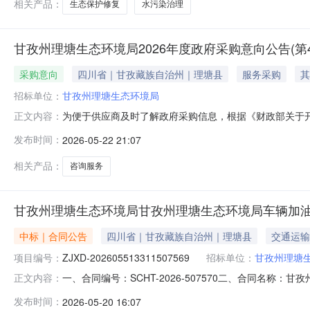
相关产品：
生态保护修复
水污染治理
甘孜州理塘生态环境局2026年度政府采购意向公告(第4
采购意向
四川省｜甘孜藏族自治州｜理塘县
服务采购
其
招标单位：
甘孜州理塘生态环境局
为便于供应商及时了解政府采购信息，根据《财政部关于开
正文内容：
向公告(第4批)采购意向公开如下：序号采购项目名称采购需
发布时间：
2026-05-22 21:07
服务采购数量：1项主要功能或目标：对该项目从施工到
建设施工全流程，涵盖合
相关产品：
咨询服务
甘孜州理塘生态环境局甘孜州理塘生态环境局车辆加
中标｜合同公告
四川省｜甘孜藏族自治州｜理塘县
交通运输
项目编号：
ZJXD-202605513311507569
招标单位：
甘孜州理塘
一、合同编号：SCHT-2026-507570二、合同名称：
正文内容：
甘孜州理塘生态环境局车辆加油、添加燃料服务直接选定五
发布时间：
2026-05-20 16:07
环境局联系方式：13990492094供应商(乙方)：中