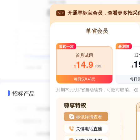
开通寻标宝会员，查看更多招采
VIP
单省会员
限购一次
最划算
1
首月试用
1
14.9
¥39
¥
¥
每日仅0.48元
每日仅
到期29元/月/省自动续费，可随时取消。
招标产品
标讯详情查看
关键电话直连