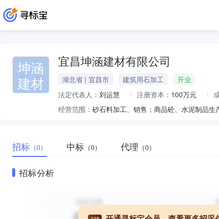
宜昌坤涵建材有限公司
坤涵
建材
湖北省 | 宜昌市
建筑用石加工
开业
法定代表人：
刘运慧
注册资本：
100万元
经营范围：
砂石料加工、销售；商品砼、水泥制品生
招标
中标
代理
（0）
（0）
（0）
招标分析
开通寻标宝会员，查看更多招采
VIP