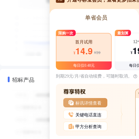
单省会员
限购一次
最划算
1
首月试用
1
14.9
¥39
¥
¥
每日仅0.48元
每日仅
到期29元/月/省自动续费，可随时取消。
招标产品
标讯详情查看
关键电话直连
甲方分析查询