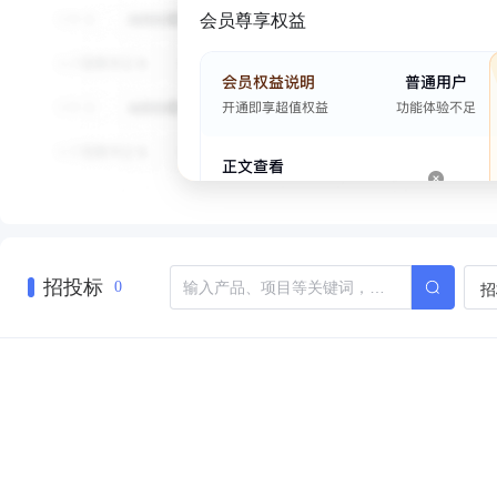
会员尊享权益
招投标
招
0