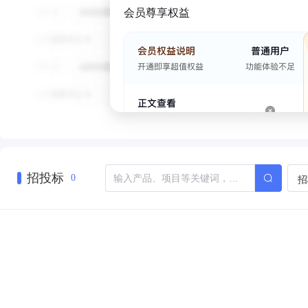
会员尊享权益
招投标
招
0