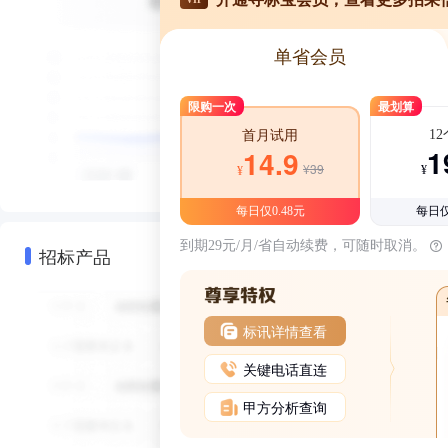
单省会员
限购一次
最划算
1
首月试用
1
14.9
¥39
¥
¥
每日仅0.48元
每日仅
到期29元/月/省自动续费，可随时取消。
招标产品
标讯详情查看
关键电话直连
甲方分析查询