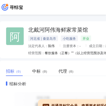
北戴河阿伟海鲜家常菜馆
阿
河北省 | 秦皇岛市
小吃服务
开业
法定代表人：
陈伟
注册资本：
-
成立日期：
经营范围：
餐饮服务（正餐）**（以上经营范围涉及
招标
中标
代理
（0）
（0）
（0）
招标分析
开通寻标宝会员，查看更多招采
VIP