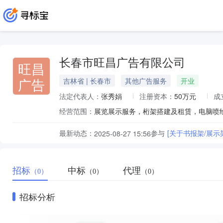
长春市旺昌广告有限公司
旺昌
广告
吉林省 | 长春市
其他广告服务
开业
法定代表人：
张秀娟
注册资本：
50万元
成
经营范围：
最新动态：
参与
[关于书报架/展
2025-08-27 15:56
招标
中标
代理
（0）
（0）
（0）
招标分析