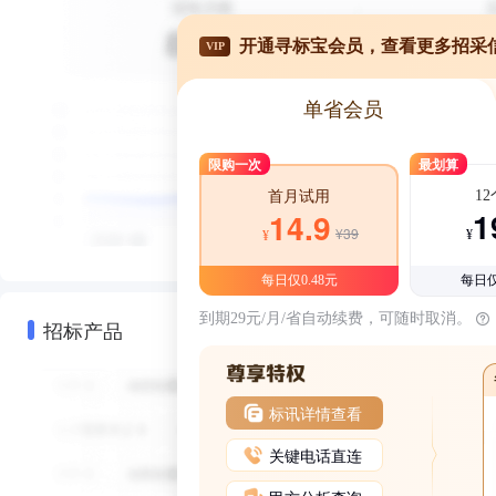
开通寻标宝会员，查看更多招采
VIP
单省会员
限购一次
最划算
1
首月试用
1
14.9
¥39
¥
¥
每日仅0.48元
每日仅
到期29元/月/省自动续费，可随时取消。
招标产品
标讯详情查看
关键电话直连