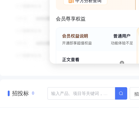
甲方分析查询
会员尊享权益
招投标
招
0