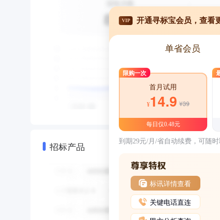
开通寻标宝会员，查看
VIP
单省会员
限购一次
首月试用
14.9
¥39
¥
每日仅0.48元
到期29元/月/省自动续费，可随
招标产品
标讯详情查看
关键电话直连