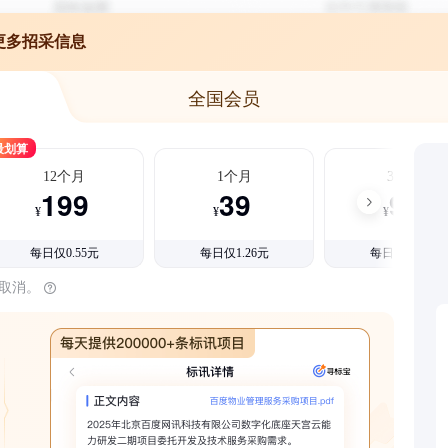
更多招采信息
全国会员
最划算
12个月
1个月
3个月
199
39
99
¥
¥
¥
每日仅0.55元
每日仅1.26元
每日仅1.08元
时取消。