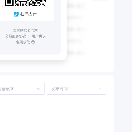
扫码支付
支付则代表同意
交易服务协议
｜
用户协议
发票获取
省份地区