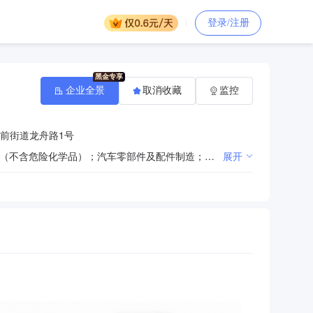
登录/注册
企业全景
取消收藏
监控
前街道龙舟路1号
一般项目：货物进出口；新材料技术推广服务；橡胶制品制造；橡胶制品销售；塑料制品制造；涂料制造（不含危险化学品）；汽车零部件及配件制造；金属材料制造；技术服务、技术开发、技术咨询、技术交流、技术转让、技术推广；塑料制品销售；涂料销售（不含危险化学品）；金属材料销售；防火封堵材料销售；防火封堵材料生产(除依法须经批准的项目外，凭营业执照依法自主开展经营活动)。许可项目：建设工程施工(依法须经批准的项目，经相关部门批准后方可开展经营活动，具体经营项目以审批结果为准)。
展开