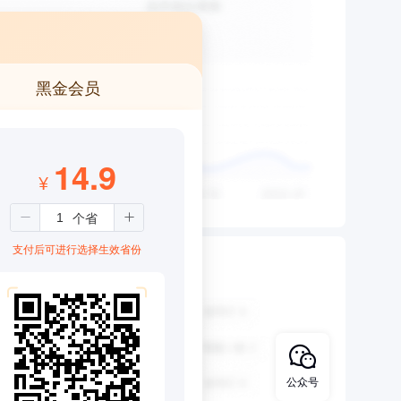
黑金会员
14.9
¥
支付后可进行选择生效省份
公众号