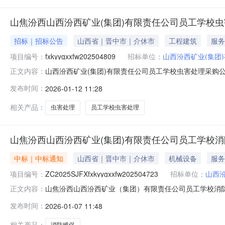
山焦汾西山西汾西矿业(集团)有限责任公司员工学校
招标｜招标公告
山西省｜晋中市｜介休市
工程建筑
服务
项目编号：
fxkyygxxfw202504809
招标单位：
山西汾西矿业(集团
山西汾西矿业(集团)有限责任公司员工学校虫害处理采购公告项
正文内容：
来源为企业自筹，现对该项目实施公开采购，公开邀请合格供
发布时间：
2026-01-12 11:28
校。1.3采购项目资金落实情况：已落实。1.4采购项目
蚊蝇等
相关产品：
虫害处理
员工学校虫害处理
山焦汾西山西汾西矿业(集团)有限责任公司员工学校
中标｜中标通知
山西省｜晋中市｜介休市
机械设备
服务
项目编号：
ZC2025SJFXfxkyygxxfw202504723
招标单位：
山西
山焦汾西山西汾西矿业（集团）有限责任公司员工学校消防维保成
正文内容：
消防维保，确定成交人如下：一、成交结果标段名称：山
发布时间：
2026-01-07 11:48
公示内容：无三、联系方式采购人：山西汾西矿业(集团)有限
相关产品：
消防维保