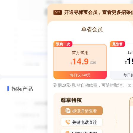
开通寻标宝会员，查看更多招采
VIP
单省会员
限购一次
最划算
1
首月试用
1
14.9
¥39
¥
¥
每日仅0.48元
每日仅
到期29元/月/省自动续费，可随时取消。
招标产品
标讯详情查看
关键电话直连