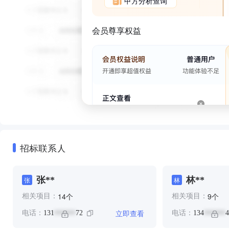
甲方分析查询
会员尊享权益
招标联系人
张**
林**
张
林
个
个
14
9
相关项目：
相关项目：
立即查看
电话：
131
72
电话：
134
4
******
******