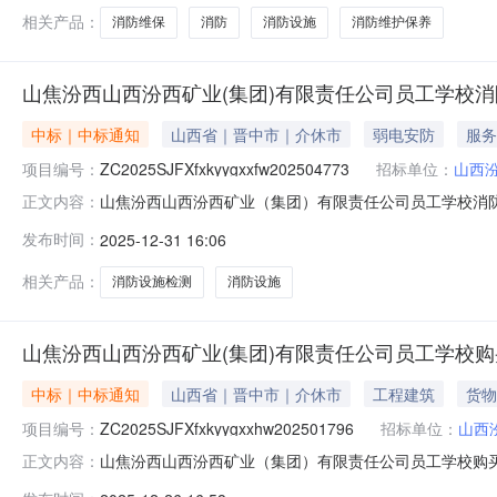
内消防设施进
相关产品：
消防维保
消防
消防设施
消防维护保养
山焦汾西山西汾西矿业(集团)有限责任公司员工学校
中标｜中标通知
山西省｜晋中市｜介休市
弱电安防
服务
项目编号：
ZC2025SJFXfxkyygxxfw202504773
招标单位：
山西
山焦汾西山西汾西矿业（集团）有限责任公司员工学校消防设施检
正文内容：
学校消防设施检测，确定成交人如下：一、成交结果标段
发布时间：
2025-12-31 16:06
公司二、其他公示内容：无三、联系方式采购人：山西汾西矿业
告.pdf
相关产品：
消防设施检测
消防设施
山焦汾西山西汾西矿业(集团)有限责任公司员工学校
中标｜中标通知
山西省｜晋中市｜介休市
工程建筑
货物
项目编号：
ZC2025SJFXfxkyygxxhw202501796
招标单位：
山西
山焦汾西山西汾西矿业（集团）有限责任公司员工学校购买实习工
正文内容：
限责任公司员工学校购买实习工厂生产所需材料，确定成