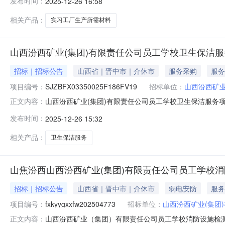
发布时间：
2025-12-26 16:58
成交人名称1介休市汇鑫物资有限公司二、其他公示内容：
话：1313330
相关产品：
实习工厂生产所需材料
山西汾西矿业(集团)有限责任公司员工学校卫生保洁
招标｜招标公告
山西省｜晋中市｜介休市
服务采购
服务
项目编号：
SJZBFX03350025F186FV19
招标单位：
山西汾西矿业
山西汾西矿业(集团)有限责任公司员工学校卫生保洁服务项目采
正文内容：
自主采购非招标项目，已具备采购条件，项目资金来源为企
发布时间：
2025-12-26 15:32
名称：山西汾西矿业(集团)有限责任公司员工学校卫生保洁
采购项
相关产品：
卫生保洁服务
山焦汾西山西汾西矿业(集团)有限责任公司员工学校
招标｜招标公告
山西省｜晋中市｜介休市
弱电安防
服务
项目编号：
fxkyygxxfw202504773
招标单位：
山西汾西矿业(集团
山西汾西矿业（集团）有限责任公司员工学校消防设施检测项目
正文内容：