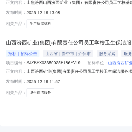
山焦汾西山西汾西矿业（集团）有限责任公司员工学校基建供应中心购
正文内容：
习工厂所需材料采购终止说明.pdf山0f26ab8f373db994c7cbec90
发布时间：
2025-12-19 13:08
相关产品：
生产所需材料
山西汾西矿业(集团)有限责任公司员工学校卫生保洁
招标｜招标公告
山西省｜晋中市｜介休市
服务采购
服务
项目编号：
SJZBFX03350025F186FV19
招标单位：
山西汾西矿业
山西汾西矿业(集团)有限责任公司员工学校卫生保洁服务项目采
正文内容：
自主采购非招标项目，已具备采购条件，项目资金来源为企
发布时间：
2025-12-19 11:57
名称：山西汾西矿业(集团)有限责任公司员工学校卫生保洁
采购项
相关产品：
卫生保洁服务