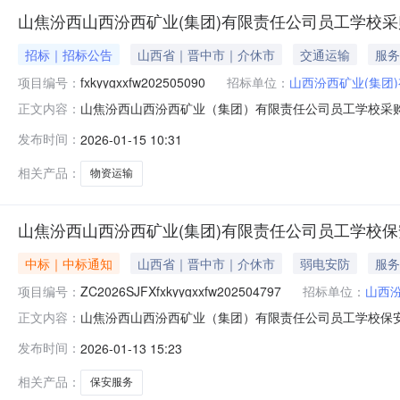
山焦汾西山西汾西矿业(集团)有限责任公司员工学校
招标｜招标公告
山西省｜晋中市｜介休市
交通运输
服务
项目编号：
fxkyygxxfw202505090
招标单位：
山西汾西矿业(集团
山焦汾西山西汾西矿业（集团）有限责任公司员工学校采购物资
正文内容：
项目已具备采购条件，项目资金来源为企业自筹，现对该项
发布时间：
2026-01-15 10:31
限责任公司员工学校采购物资运输。1.2采购人：山西汾西
库、设备修造厂
相关产品：
物资运输
山焦汾西山西汾西矿业(集团)有限责任公司员工学校
中标｜中标通知
山西省｜晋中市｜介休市
弱电安防
服务
项目编号：
ZC2026SJFXfxkyygxxfw202504797
招标单位：
山西
山焦汾西山西汾西矿业（集团）有限责任公司员工学校保安服务成
正文内容：
保安服务，确定成交人如下：一、成交结果标段名称：山
发布时间：
2026-01-13 15:23
公示内容：无三、联系方式采购人：山西汾西矿业(集团)有限
相关产品：
保安服务