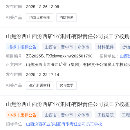
购条件，项目资金来源为企业自筹，现对该项目实施公开采
发布时间：
2025-12-26 12:09
防设施检测项目。1.2采购人：山西汾西矿业（集团）有限
设施进行消防
相关产品：
消防设施检测
消防检测
山焦汾西山西汾西矿业(集团)有限责任公司员工学校
招标｜招标公告
山西省｜晋中市｜介休市
材料配件
货物
项目编号：
ZC2025SJFXfxkyygxxhw202501796
招标单位：
山西
山焦汾西山西汾西矿业（集团）有限责任公司员工学校购买实习工
正文内容：
任公司员工学校购买实习工厂生产所需材料项目已具备采购
发布时间：
2025-12-22 17:14
称：购买实习工厂生产所需材料。1.2采购人：山西汾西矿
常开展
相关产品：
生产所需材料
实习教学
山焦汾西山西汾西矿业(集团)有限责任公司员工学校
中标｜废标公告
山西省｜晋中市｜介休市
工程建筑
工程
招标单位：
山西汾西矿业(集团)有限责任公司员工学校